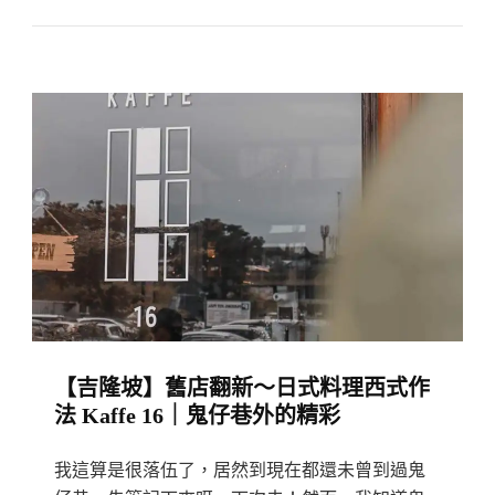
隆
坡】
蕉
賴
舊
區
健
康
主
義
咖
啡
【吉隆坡】舊店翻新～日式料理西式作
館
法 Kaffe 16｜鬼仔巷外的精彩
The
Taste
我這算是很落伍了，居然到現在都還未曾到過鬼
Of