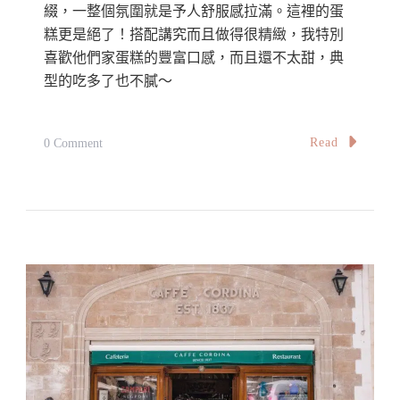
綴，一整個氛圍就是予人舒服感拉滿。這裡的蛋
糕更是絕了！搭配講究而且做得很精緻，我特別
喜歡他們家蛋糕的豐富口感，而且還不太甜，典
型的吃多了也不膩～
On
Read
0 Comment
【雪
隆】
梳
邦
再
也
隱
藏
在