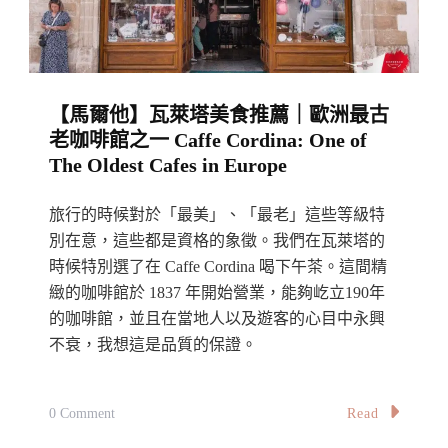
二
樓
的
恬
【馬爾他】瓦萊塔美食推薦｜歐洲最古
靜
老咖啡館之一 Caffe Cordina: One of
小
The Oldest Cafes in Europe
咖
啡
旅行的時候對於「最美」、「最老」這些等級特
館：
別在意，這些都是資格的象徵。我們在瓦萊塔的
Tiennielicious,
時候特別選了在 Caffe Cordina 喝下午茶。這間精
緻的咖啡館於 1837 年開始營業，能夠屹立190年
Subang
的咖啡館，並且在當地人以及遊客的心目中永興
Jaya
不衰，我想這是品質的保證。
On
Read
0 Comment
【馬