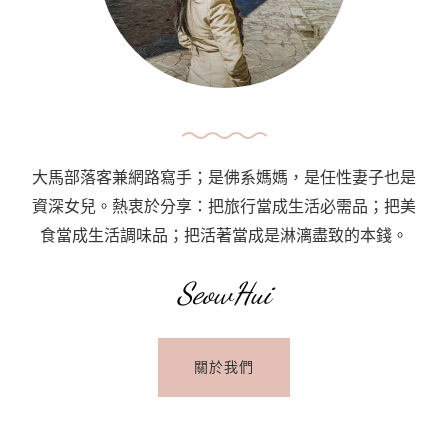
料
理
西
式
作
法
大馬部落客兼網路寫手；是佛系媽媽，是任性妻子也是
Kaffe
資深女兒。熱衷於分享：把旅行當成生活必需品；把美
16
食當成生活調味品；把活著當成是淋漓盡致的本錢。
｜
鬼
SeowHui
仔
巷
關於我們
外
的
精