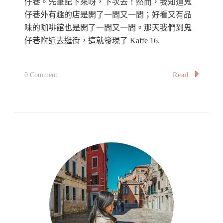
仔巷。先筆記下來呀，下次去！然而，我知道鬼
Belly
仔巷外有趣的店是開了一間又一間；好看又有品
&
味的咖啡館也是開了一間又一間。那天我們到鬼
The
仔巷附近去逛街，這就發現了 Kaffe 16.
Chef
Cafe
On
Read
0 Comment
【吉
隆
坡】
舊
店
翻
新
～
日
式