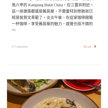
咖
馬六甲的 Kampung Bukit China，在三寶井附近。
啡
這一排建築都還是舊房屋，不需要特別修飾就已
館
經是氣質文青範了。炎炎午後，在這家咖啡館喝
之
一杯咖啡，享受舊房屋的魅力，感覺也挺不錯的
～
一
Caffe
Cordina:
On
Read
0 Comment
One
【馬
Of
六
The
甲】
Oldest
老
Cafes
房
In
子
Europe
裡
的