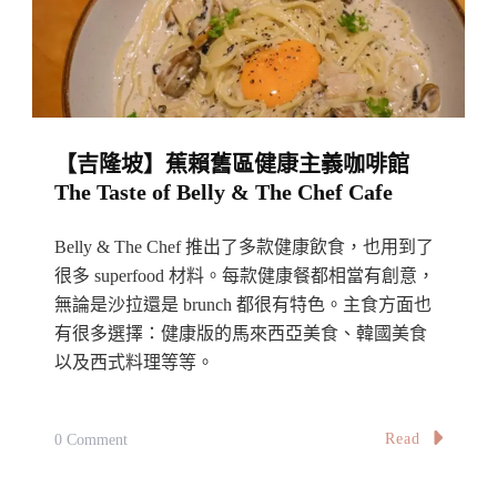
文
青
咖
啡
館：
【吉隆坡】蕉賴舊區健康主義咖啡館
裕
The Taste of Belly & The Chef Cafe
興
茶
Belly & The Chef 推出了多款健康飲食，也用到了
室
很多 superfood 材料。每款健康餐都相當有創意，
Locahouz
無論是沙拉還是 brunch 都很有特色。主食方面也
Cafe,
有很多選擇：健康版的馬來西亞美食、韓國美食
Melaka
以及西式料理等等。
On
Read
0 Comment
【吉