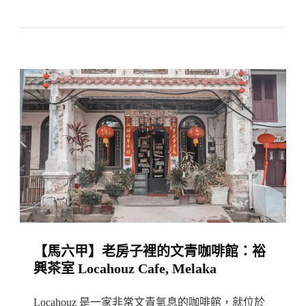
爾
他】
瓦
萊
塔
美
食
推
薦
｜
歐
洲
【馬六甲】老房子裡的文青咖啡館：裕
最
興茶室 Locahouz Cafe, Melaka
古
老
Locahouz 是一家非常文青氣息的咖啡館，就位於