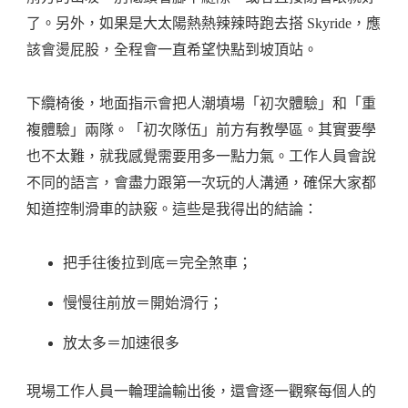
了。另外，如果是大太陽熱熱辣辣時跑去搭 Skyride，應
該會燙屁股，全程會一直希望快點到坡頂站。
下纜椅後，地面指示會把人潮墳場「初次體驗」和「重
複體驗」兩隊。「初次隊伍」前方有教學區。其實要學
也不太難，就我感覺需要用多一點力氣。工作人員會說
不同的語言，會盡力跟第一次玩的人溝通，確保大家都
知道控制滑車的訣竅。這些是我得出的結論：
把手往後拉到底＝完全煞車；
慢慢往前放＝開始滑行；
放太多＝加速很多
現場工作人員一輪理論輸出後，還會逐一觀察每個人的