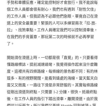
手勢和車體反應，確定能控制好才會放行。我不能說每
個工作人員都會很有耐心，我們也有遇到「耐性欠佳」
的工作人員，但我認為不必跟他們急眼，畢竟自己在滑
道上的安全最重要！緊張的人可以多練習兩次「拉-放-
拉」、找煞車點。工作人員確定我們可以控制滑車後，
在我們的手背蓋章，那玩第二次的時候就不必再學習
了。
開始滑在滑道上時，一切都是很「直覺」的。只要看得
懂路線標誌，提前減速過彎，我覺得操作起來沒什麼難
度。這裡共有四條路線，每條線的景色都不同：有的林
蔭多、有的視野開闊，能看到遠處的海線。當天藍天白
雲又又微風，一路往下滑是非常舒服的。其實每條路線
從剛出滑道到終點，只需要 1-2 分鐘，很快。抵達終點
後，在工作人員的指引下踏出滑車，離開滑道。由於我
們可以玩兩次，所以我們又再排 Skyride 回到坡頂。第