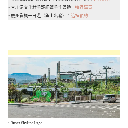
▪️ 甘川洞文化村手翻相簿手作體驗：
這裡購買
▪️ 慶州賞楓一日遊（釜山出發）：
這裡預約
▪️ Busan Skyline Luge