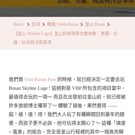
【釜
山
Skyline
Home
亞洲
韓國 South Korea
釜山 Busan
Luge】
【釜山 Skyline Luge】釜山斜坡滑車完整攻略｜票價、交
釜
通、玩法與注意事項
山
斜
坡
滑
我們買
Visit Busan Pass
的時候，就已經決定一定要去玩
車
Busan Skyline Luge ! 這絕對是 VBP 所包含的項目當中，
完
最值得去玩的一項～ 而且在出發前往釜山前，就已經被
整
許多旅遊博主種草了～ 體驗了過後，果然覺得 ——
攻
超！級！值！得！我們大人玩了有種瞬間回到童年的錯
略
覺，而孩子更不必說，他可玩得太開心了～ 這種「速度
｜
+ 風景」的組合，完全是釜山行程裡的其中一個高亮瞬
票