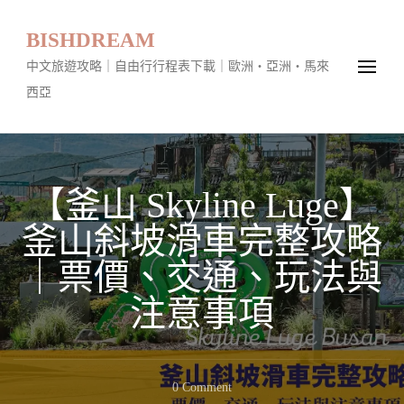
BISHDREAM
中文旅遊攻略｜自由行行程表下載｜歐洲・亞洲・馬來
西亞
【釜山 Skyline Luge】
釜山斜坡滑車完整攻略
｜票價、交通、玩法與
注意事項
On
0 Comment