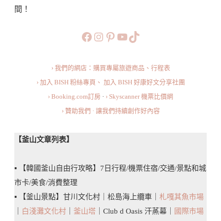
間！
價、
交
https://www.facebook.com/b
https://www.instagram.co
https://www.pinteres
旅行美食小短片
TikTok
通、
玩
› 我們的網店：購買專屬旅遊商品、行程表
法
› 加入 BISH 粉絲專頁、
加入 BISH 好康好文分享社團
與
› Booking.com訂房
·
› Skyscanner 機票比價網
注
› 贊助我們 · 讓我們持續創作好內容
意
事
【釜山文章列表】
項
▪️ 【韓國釜山自由行攻略】7日行程/機票住宿/交通/景點和城
市卡/美食/消費整理
▪️ 【釜山景點】甘川文化村｜松島海上纜車｜
札嘎其魚市場
｜
白淺灘文化村
｜
釜山塔
｜Club d Oasis 汗蒸幕｜
國際市場