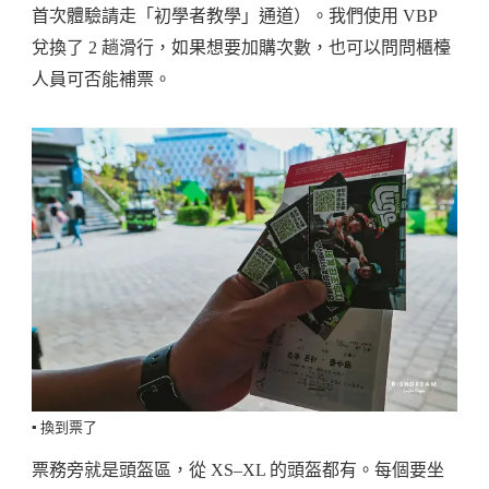
首次體驗請走「初學者教學」通道）。我們使用 VBP
兌換了 2 趟滑行，如果想要加購次數，也可以問問櫃檯
人員可否能補票。
▪️ 換到票了
票務旁就是頭盔區，從 XS–XL 的頭盔都有。每個要坐