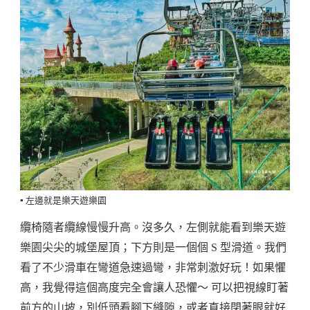
▪️ 左邊就是樂天遊樂園
纜椅隨者纜線慢慢升高。沒多久，左側就能看到樂天遊
樂園尖尖的城堡屋頂；下方則是一個個 S 型滑道。我們
看了不少滑車在彎道急速過彎，非常刺激好玩！如果懼
高，我覺得這個高度完全會讓人恐懼～ 可以把視線盯著
前方的山坡，別低頭看腳下縫隙，或者直接閉著眼就好