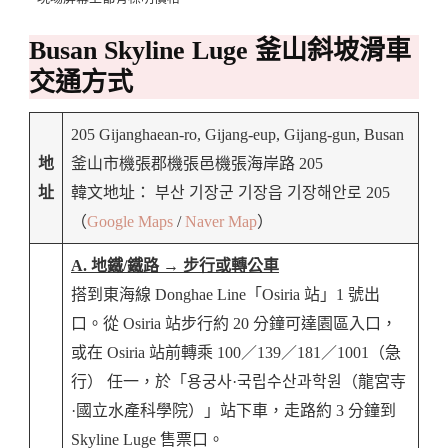
Busan Skyline Luge 釜山斜坡滑車
交通方式
205 Gijanghaean-ro, Gijang-eup, Gijang-gun, Busan
地
釜山市機張郡機張邑機張海岸路 205
址
韓文地址： 부산 기장군 기장읍 기장해안로 205
（
Google Maps
/
Naver Map
）
A. 地鐵/鐵路 → 步行或轉公車
搭到東海線 Donghae Line「Osiria 站」1 號出
口。從 Osiria 站步行約 20 分鐘可達園區入口，
或在 Osiria 站前轉乘 100／139／181／1001（急
行） 任一，於「용궁사·국립수산과학원（龍宮寺
·國立水產科學院）」站下車，走路約 3 分鐘到
Skyline Luge 售票口。