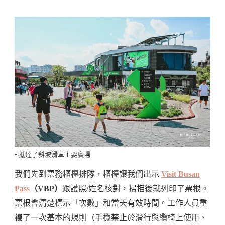
▪️ 抵達了斜坡滑車主要廣場
我們先到票務櫃檯排隊，櫃檯讓我們出示
Visit Busan
Pass
（VBP）
跟護照/姓名核對，掃描後就列印了票根。
票根會清楚標示「次數」和當天有效時間。工作人員重
複了一次基本的規則（手機禁止於滑行與纜椅上使用、