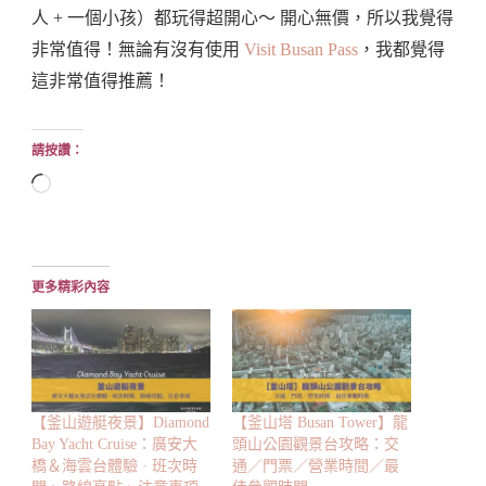
人 + 一個小孩）都玩得超開心～ 開心無價，所以我覺得
非常值得！無論有沒有使用
Visit Busan Pass
，我都覺得
這非常值得推薦！
請按讚：
正
在
載
入...
更多精彩內容
【釜山遊艇夜景】Diamond
【釜山塔 Busan Tower】龍
Bay Yacht Cruise：廣安大
頭山公園觀景台攻略：交
橋＆海雲台體驗 · 班次時
通／門票／營業時間／最