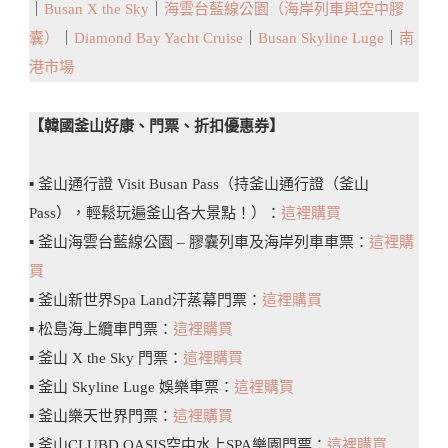
｜
Busan X the Sky
｜
海雲台藍線公園（海岸列車與空中膠
囊）
｜
Diamond Bay Yacht Cruise
｜
Busan Skyline Luge
｜
南
港市場
【韓國釜山好康、門票、折扣優惠券】
▪️ 釜山通行證 Visit Busan Pass（持釜山通行證（釜山
Pass），輕鬆玩遍釜山各大景點！）：
這裡購買
▪️ 釜山海雲台藍線公園 – 膠囊列車及海岸列車車票：
這裡購
買
▪️ 釜山新世界Spa Land汗蒸幕門票：
這裡購買
▪️ 松島海上纜車門票：
這裡購買
▪️ 釜山 X the Sky 門票：
這裡購買
▪️ 釜山 Skyline Luge 娛樂車票：
這裡購買
▪️ 釜山樂天世界門票：
這裡購買
▪️ 釜山CLUBD OASIS空中水上SPA樂園門票：
這裡購買