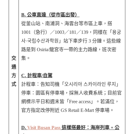
B. 公車直達（從市區出發）
從釜山站、南浦洞、海雲台等市區上車，搭
1001（急行）／1003／181／139，同樣在「용궁
사·국립수산과학원」站下車步行 3 分鐘。這些線
路是到 Osiria/龍宮寺一帶的主力路線，班次密
交
集。
通
方
C. 計程車/自駕
式
計程車：告知司機「오시리아 스카이라인 루지」
停車：園區有停車場，採無人收費系統；目前官
網標示平日和週末皆「Free access」。若滿位，
官方指定改停附近 GS Retail E-Mart 停車場。
D.
Visit Busan Pass
這樣搭最好：海岸列車 + 公