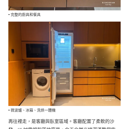
▪️ 完整的廚具和餐具
▪️ 微波爐、冰箱、洗烘一體機
再往裡走，是客廳與臥室區域。客廳配置了柔軟的沙