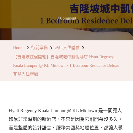
On
0 Comment
【吉
隆
坡
Home
行前準備
酒店入住體驗
住
【吉隆坡住宿開箱】吉隆坡城中凱悅酒店 Hyatt Regency
宿
Kuala Lumpur @ KL Midtown · 1 Bedroom Residence Deluxe
開
完整入住體驗
箱】
吉
隆
坡
Hyatt Regency Kuala Lumpur @ KL Midtown 是一間讓人
城
印象非常深刻的新酒店。不只是因為它剛開幕沒多久，
中
而是整體的設計語言、服務氛圍與地理位置，都讓人覺
凱