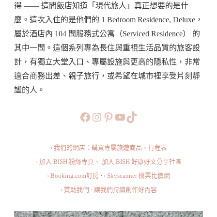
得 —— 這間飯店知道「現代旅人」真正想要的是什
悅
麼。這次入住的是他們的 1 Bedroom Residence, Deluxe，
酒
屬於酒店內 104 間服務式公寓（Serviced Residence） 的
店
其中一間。這個系列專為長住與重視生活品質的旅客設
Hyatt
計，有獨立大堂入口、專屬設施與更高的隱私性，非常
Regency
適合商務出差、親子旅行，或希望在城市裡享受片刻靜
Kuala
謐的人。
Lumpur
@
https://www.facebook.com/b
https://www.instagram.co
https://www.pinteres
旅行美食小短片
TikTok
KL
Midtown
› 我們的網店：購買專屬旅遊商品、行程表
·
› 加入 BISH 粉絲專頁、
加入 BISH 好康好文分享社團
1
› Booking.com訂房
·
› Skyscanner 機票比價網
Bedroom
› 贊助我們 · 讓我們持續創作好內容
Residence
Deluxe