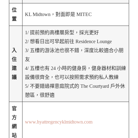
位
KL Midtown，對面即是 MITEC
置
1/ 提前預約高樓層房型，採光更好
2/ 想看日出可早起前往 Residence Lounge
入
3/ 五樓的游泳池也很不錯，深度比較適合小朋
住
友
建
4/ 五樓也有 24 小時的健身房，健身器材和訓練
議
設備很齊全，也可以按照需求預約私人教練
5/ 不要錯過禪意庭院式的 The Courtyard 戶外休
憩區，很舒適
官
方
www.hyattregencyklmidtown.com
網
站