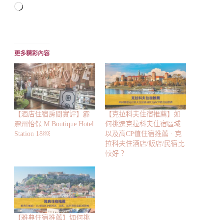
正
在
載
入...
更多精彩內容
【酒店住宿房間實評】霹
【克拉科夫住宿推薦】如
靂州怡保 M Boutique Hotel
何挑選克拉科夫住宿區域
Station 18￼
以及高CP值住宿推薦 · 克
拉科夫住酒店/飯店/民宿比
較好？
【雅典住宿推薦】如何挑