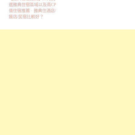
選雅典住宿區域以及高CP
值住宿推薦 · 雅典住酒店/
飯店/民宿比較好？