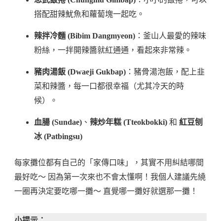
搭配甜辣魷魚和蘿蔔塊一起吃。
辣拌冷麵 (Bibim Dangmyeon)
：釜山人最愛的辣味
粉絲，一拌開辣醬就紅通通，看起來非常辣。
豬肉湯飯 (Dwaeji Gukbap)
：豬骨湯泡飯，配上韭
菜和辣醬，每一口都很幸福（尤其冷天的時
候）。
血腸 (Sundae)
、
辣炒年糕 (Tteokbokki)
和
紅豆刨
冰 (Patbingsu)
每家攤位都有自己的「家傳口味」，其實不用糾結哪間
最好吃～ 因為第一次來也不會太懂啊！我個人建議先繞
一圈再決定要吃哪一攤～ 直覺哪一攤好就選那一攤！
小提示：