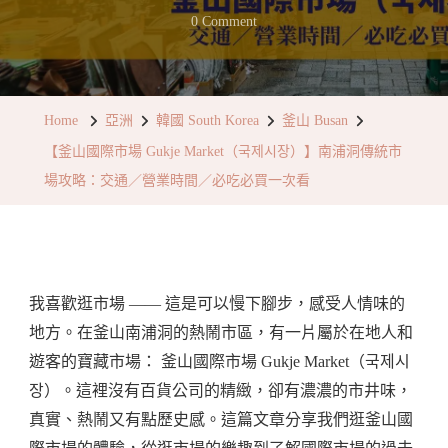
On
0 Comment
【釜
山
國
Home
亞洲
韓國 South Korea
釜山 Busan
際
【釜山國際市場 Gukje Market（국제시장）】南浦洞傳統市
市
場攻略：交通／營業時間／必吃必買一次看
場
Gukje
Market（국
제
我喜歡逛市場 —— 這是可以慢下腳步，感受人情味的
시
地方。在釜山南浦洞的熱鬧市區，有一片屬於在地人和
장）】
遊客的寶藏市場： 釜山國際市場 Gukje Market（국제시
南
장）。這裡沒有百貨公司的精緻，卻有濃濃的市井味，
浦
真實、熱鬧又有點歷史感。這篇文章分享我們逛釜山國
洞