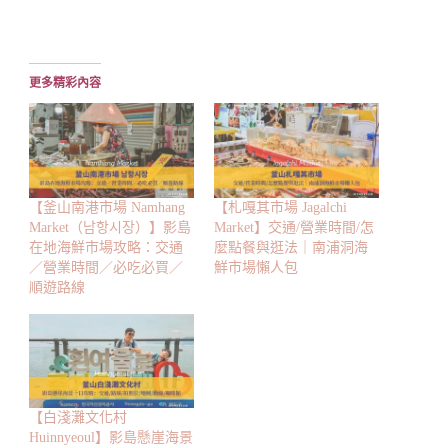
在
載
入...
更多精彩內容
【釜山南港市場 Namhang
【札嘎其市場 Jagalchi
Market（남항시장）】影島
Market】交通/營業時間/怎
在地海鮮市場攻略：交通
麼點餐與逛法｜南浦洞海
／營業時間／必吃必買／
鮮市場懶人包
順遊路線
【白淺灘文化村
Huinnyeoul】影島懸崖海景