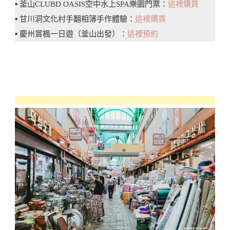
▪️ 釜山CLUBD OASIS空中水上SPA樂園門票：
這裡購買
▪️ 甘川洞文化村手翻相簿手作體驗：
這裡購買
▪️ 慶州賞楓一日遊（釜山出發）：
這裡預約