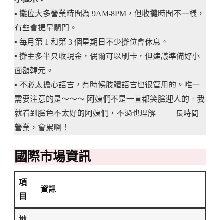
▪️ 攤位大多營業時間為 9AM-8PM，但收攤時間不一樣，
有些會提早關門。
▪️ 每月第 1 和第 3 個星期日不少攤位會休息。
▪️ 攤主多半只收現金，偶爾可以刷卡，但建議準備好小
面額韓元。
▪️ 不必太擔心語言，有時候肢體語言也很管用的。唯一
需要注意的是～～～ 阿姨們不是一直都笑臉迎人的，我
就看到臉色不太好的阿姨們，不過也理解 —— 長時間
營業，會累啊！
國際市場資訊
項
資訊
目
地