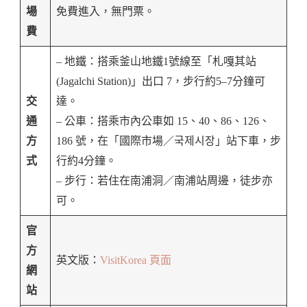
場
免費進入，無門票。
費
– 地鐵：搭乘釜山地鐵1號線至「札嘎其站
(Jagalchi Station)」出口 7，步行約5–7分鐘可
交
達。
通
– 公車：搭乘市內公車如 15、40、86、126、
方
186 號，在「國際市場／국제시장」站下車，步
式
行約4分鐘。
– 步行：若住在南浦洞／南浦站周邊，徒步亦
可。
官
方
英文版：
VisitKorea 頁面
網
站