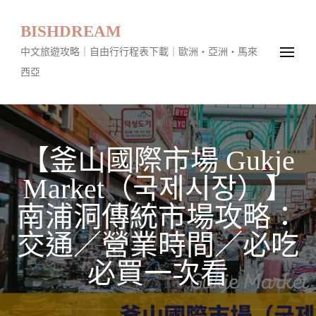
BISHDREAM
中文旅遊攻略｜自由行行程表下載｜歐洲・亞洲・馬來
西亞
【釜山國際市場 Gukje
Market（국제시장）】
南浦洞傳統市場攻略：
交通／營業時間／必吃
必買一次看