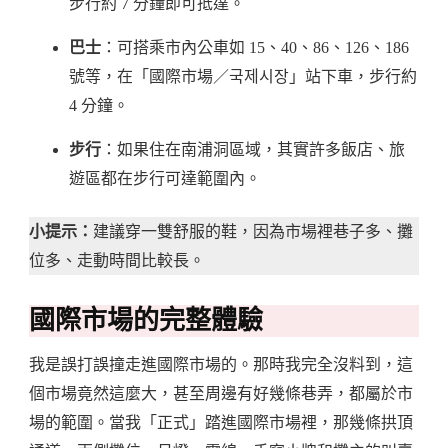
步行約 7 分鐘即可抵達。
巴士
：可搭乘市內公車如 15、40、86、126、186
號等，在「國際市場／국제시장」站下車，步行約
4 分鐘。
步行
：如果住在南浦洞區域，其實許多飯店、旅
遊區都在步行可達範圍內。
小提示：
建議穿一雙舒服的鞋，因為市場裡巷子多、攤
位多、走動時間比較長。
國際市場的完整體驗
我是誤打誤撞走進國際市場的。那時我完全沒料到，這
個市場竟然這麼大，甚至周邊有好幾條巷弄，都屬於市
場的範圍。當我「正式」踏進國際市場裡，那幾條拱頂