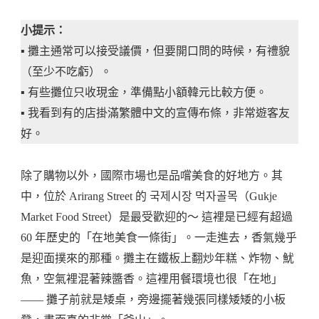
小提示：
▪️ 攤主通常可以接受議價，但要開口問的時候，有禮貌
（至少不吃虧）。
▪️ 有些攤位只收現金，準備點小額韓元比較方便。
▪️ 我看到有的店掛滿繁體中文的宣傳布條，非常遊客友
好。
除了購物以外，國際市場也是品嚐美食的好地方。其
中，位於 Arirang Street 的 국제시장 먹자골목（Gukje
Market Food Street）是最受歡迎的～ 這裡是已經有超過
60 年歷史的「在地美食一條街」。一走進去，香氣幾乎
是迎面撲來的那種。攤主在鐵板上翻炒年糕、炸物、魷
魚，空氣裡混著辣醬香。這裡用餐環境也很「在地」
—— 攤子前就是矮桌，旁邊擺著幾張同樣矮矮的小板