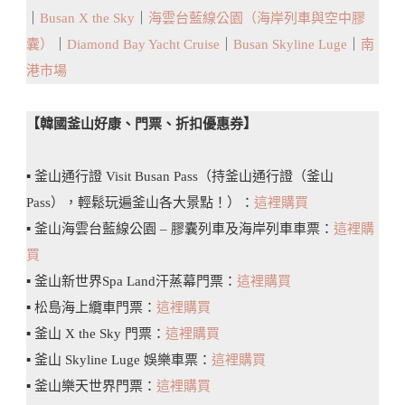
｜
Busan X the Sky
｜
海雲台藍線公園（海岸列車與空中膠
必
囊）
｜
Diamond Bay Yacht Cruise
｜
Busan Skyline Luge
｜
南
買
港市場
一
次
【韓國釜山好康、門票、折扣優惠券】
看
▪️ 釜山通行證 Visit Busan Pass（持釜山通行證（釜山
Pass），輕鬆玩遍釜山各大景點！）：
這裡購買
▪️ 釜山海雲台藍線公園 – 膠囊列車及海岸列車車票：
這裡購
買
▪️ 釜山新世界Spa Land汗蒸幕門票：
這裡購買
▪️ 松島海上纜車門票：
這裡購買
▪️ 釜山 X the Sky 門票：
這裡購買
▪️ 釜山 Skyline Luge 娛樂車票：
這裡購買
▪️ 釜山樂天世界門票：
這裡購買