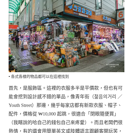
▪️ 各式各樣的物品都可以在這裡找到
首先，是服飾區。這裡的衣服多半是平價款，但也有可
能會挖到設計感不錯的單品，像青年街（젊음의거리 ／
Youth Street）那邊，幾乎每家店都有新款衣服、帽子、
配件，價格從 ₩10,000 起跳，很適合「閉眼隨便買」
（我瞎說的哈自己的錢包自己來疼愛）。而且老闆們很
熱情，有的還會用簡單英文或肢體語言跟顧客開玩笑，