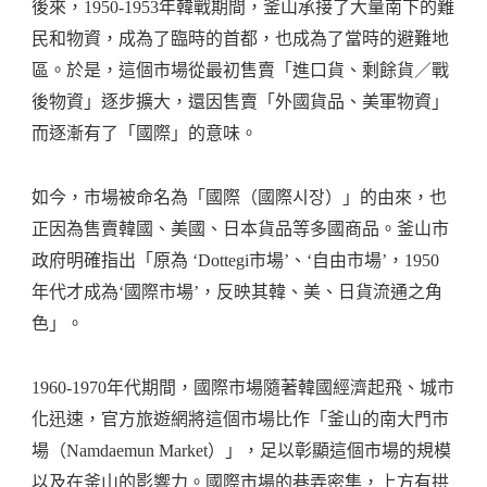
後來，1950-1953年韓戰期間，釜山承接了大量南下的難
民和物資，成為了臨時的首都，也成為了當時的避難地
區。於是，這個市場從最初售賣「進口貨、剩餘貨／戰
後物資」逐步擴大，還因售賣「外國貨品、美軍物資」
而逐漸有了「國際」的意味。
如今，市場被命名為「國際（國際시장）」的由來，也
正因為售賣韓國、美國、日本貨品等多國商品。釜山市
政府明確指出「原為 ‘Dottegi市場’、‘自由市場’，1950
年代才成為‘國際市場’，反映其韓、美、日貨流通之角
色」。
1960-1970年代期間，國際市場隨著韓國經濟起飛、城市
化迅速，官方旅遊網將這個市場比作「釜山的南大門市
場（Namdaemun Market）」，足以彰顯這個市場的規模
以及在釜山的影響力。國際市場的巷弄密集，上方有拱