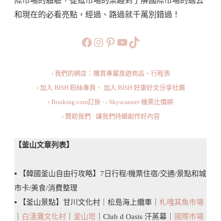
際市場的體驗，從逛市場的樂趣到了解國際市場的過去
傳
和現在的必看亮點，經過、路過就千萬別錯過！
統
市
https://www.facebook.com/b
https://www.instagram.co
https://www.pinteres
旅行美食小短片
TikTok
場
攻
› 我們的網店：購買專屬旅遊商品、行程表
略：
› 加入 BISH 粉絲專頁、
加入 BISH 好康好文分享社團
交
› Booking.com訂房
·
› Skyscanner 機票比價網
通
› 贊助我們 · 讓我們持續創作好內容
／
營
【釜山文章列表】
業
時
▪️ 【韓國釜山自由行攻略】7日行程/機票住宿/交通/景點和城
間
市卡/美食/消費整理
／
▪️ 【釜山景點】甘川文化村｜松島海上纜車｜
札嘎其魚市場
必
｜
白淺灘文化村
｜
釜山塔
｜Club d Oasis 汗蒸幕｜
國際市場
吃