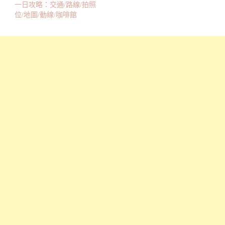
一日攻略：交通/路線/拍照
位/地圖/動線/咖啡館