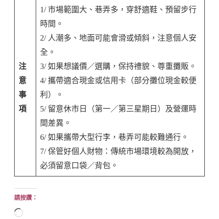
1/ 市場範圍大、巷弄多，穿舒適鞋、預留步行
時間。
2/ 人潮多、地面可能會滑或傾斜，注意個人安
全。
注
3/ 如果想議價／選購，保持禮貌、尊重攤販。
意
4/ 攜帶適合現金或信用卡（部分攤位現金較便
事
利）。
項
5/ 留意休市日（第一／第三星期日）及營運時
間差異。
6/ 如果攜帶大型行李，巷弄可能較難通行。
7/ 保管好個人財物：傳統市場環境較為開放，
必須留意口袋／背包。
請按讚：
正