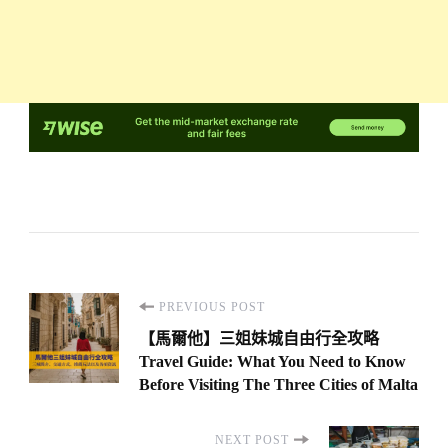
Post
PREVIOUS POST
Navigation
【馬爾他】三姐妹城自由行全攻略
Travel Guide: What You Need to Know
Before Visiting The Three Cities of Malta
NEXT POST