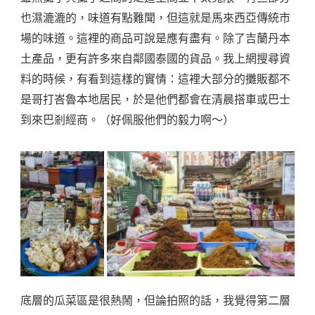
也濕漉漉的，味道有點難聞，但這就是馬來西亞傳統市
場的味道。這裡的商品可說是應有盡有。除了吉蘭丹本
土產品，更有許多來自鄰國泰國的貨品。我上網搜尋資
料的時候，有看到這樣的實情：這裡大部分的攤販都不
是哥打峇魯本地居民，於是他們都會在清晨搭車或巴士
到來巴剎經商。（好佩服他們的毅力啊～）
底層的瓜菜區是很熱鬧，但論拍照的話，我覺得第二層