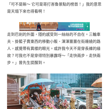
「可不是嘛～ 它可是哥打峇魯景點的榜首！」我的意思
是天塌下來也得看啊！
走到巴剎的外圍，隱約感受到一絲絲的不自在。三輪車
夫、掛籃子賣東西的移動小販、渾渾噩噩在街邊繞的路
人，感覺帶有異樣的眼光。或許我今天不是穿長褲的緣
故？可我也不是穿得特別暴露呀～「走快兩步，走快兩
步。」曾先生提醒到。