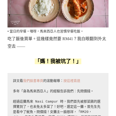
▪️ 當日的早餐。嘿呀，馬來西亞人也習慣早餐吃飯。
吃了飯後買單。這幾樣竟然要 RM41？我白眼翻到外太
空去 ——
「媽！我被坑了！」
詳文看
我們臉書專頁
的滾動報導：
按這裡直達
多年「身為馬來西亞人」的經驗告訴我們：先問價錢。

經過這攤馬來 Nasi Campur 時，我們首先被那菜餚的選
擇驚到了，也未免太多菜了！好吧，選定這一攤。曾先生先
是看中了魷魚。問價錢！女攤主一臉慈祥，「RM20，