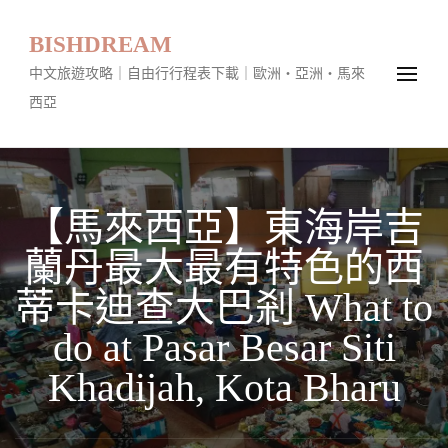
BISHDREAM
中文旅遊攻略｜自由行行程表下載｜歐洲・亞洲・馬來
西亞
【馬來西亞】東海岸吉
蘭丹最大最有特色的西
蒂卡迪查大巴剎 What to
do at Pasar Besar Siti
Khadijah, Kota Bharu