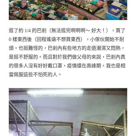
逛了約 1/4 的巴剎（無法逛完啊啊啊～ 好大！），買了
0 樣東西後（回程遙遠不想買東西），小傢伙開始不耐
煩。也挺難怪的，巴剎內有些地方的走道潮濕又悶熱，
是挺不舒服的。而且對於我們做父母的來說，巴剎內真
的很多人沒有好好戴口罩，疫情還在高峰期，我也是相
當佩服這些不怕死的人。