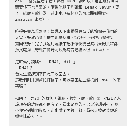
dik.」曾先生看了看，覺得 RM20 還可以，反正旅行時偶
爾奢侈下也是要的。隨後他點了炸雞和 Lemak Sayur，要
了一碟飯。飲料點了薏米水（這杯真的可以甜到需要打 
insulin 來喝）。

吃得好興高采烈啊！這幾天下來覺得東海岸的物價是我們的
天堂，好放心啊！攤主那麼慈祥，還會坐下來跟小傢伙笑，
氛圍很好！完了我還用濕紙巾把小傢伙嘴巴漏出來的米粒都
擦拭乾淨（得讓吉蘭丹阿姨認為吉隆坡人很 nice）。

是時候付錢咯～ 「RM41, dik.」

「RM41？」

曾先生驚訝到下巴忘了收回去。

這我們剛才還幫忙打掃了，可以要回點工錢抵銷 RM41 的傷
害嗎？

扣除了 RM20 的魷魚，雞腿、蔬菜、飯、飲料要 RM21？人
說現在的雜飯都不便宜了，看來是真的。只是沒想到⋯ 可以
不便宜到這個程度。走出攤子再數一數，看來是被砍菜頭的
機率比較大了。