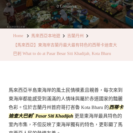
On
0 Comment
【馬
來
西
Home
馬來西亞本地遊
吉蘭丹州
亞】
【馬來西亞】東海岸吉蘭丹最大最有特色的西蒂卡迪查大
東
巴剎 What to do at Pasar Besar Siti Khadijah, Kota Bharu
海
岸
吉
蘭
馬來西亞半島東海岸的風土民情樸素且親善，每次來到
丹
東海岸都能感受到滿滿的人情味與屬於赤道國家的豔麗
最
色彩。位於吉蘭丹州首府哥打峇魯 Kota Bharu 的
西蒂卡
大
*
迪查大巴剎
Pasar Siti Khadijah
更是東海岸最具特色的
最
室內市集，不但反映了東海岸獨有的特色，更彰顯了馬
有