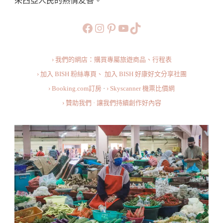
來西亞人民的熱情友善。
特
色
https://www.facebook.com/b
https://www.instagram.co
https://www.pinteres
旅行美食小短片
TikTok
的
西
› 我們的網店：購買專屬旅遊商品、行程表
蒂
› 加入 BISH 粉絲專頁、
加入 BISH 好康好文分享社團
卡
› Booking.com訂房
·
› Skyscanner 機票比價網
迪
› 贊助我們 · 讓我們持續創作好內容
查
大
巴
剎
What
To
Do
At
Pasar