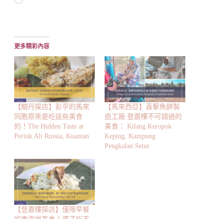
正
在
載
入...
更多精彩內容
【關丹探店】彭亨的馬來
【馬來西亞】直擊魚餅製
同胞原來是吃這些美食
造工廠 登嘉樓不可錯過的
的！The Hidden Taste at
美食： Kilang Keropok
Periuk Ali Russia, Kuantan
Keping, Kampung
Pengkalan Setur
【登嘉樓探店】僅限早餐