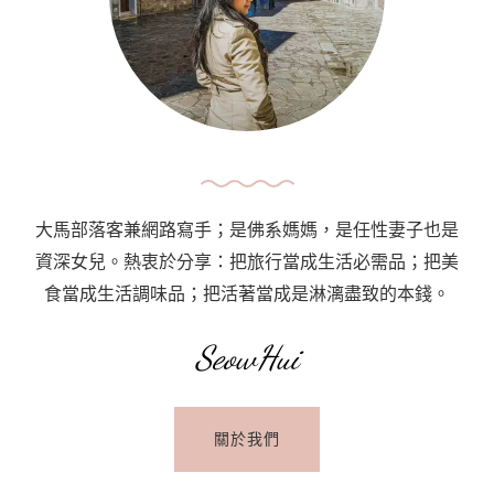
大馬部落客兼網路寫手；是佛系媽媽，是任性妻子也是
資深女兒。熱衷於分享：把旅行當成生活必需品；把美
食當成生活調味品；把活著當成是淋漓盡致的本錢。
SeowHui
關於我們