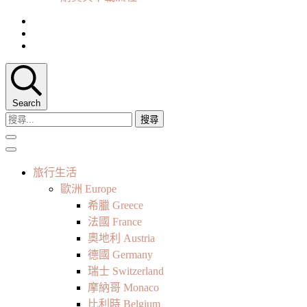
Search
搜
尋
關
鍵
旅行生活
字:
歐洲 Europe
希臘 Greece
法國 France
奧地利 Austria
德國 Germany
瑞士 Switzerland
摩納哥 Monaco
比利時 Belgium