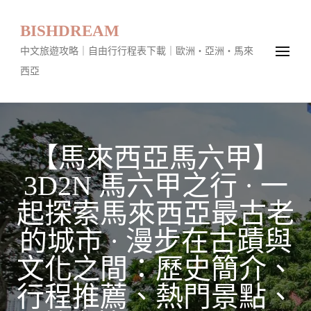
BISHDREAM
中文旅遊攻略｜自由行行程表下載｜歐洲・亞洲・馬來
西亞
【馬來西亞馬六甲】
3D2N 馬六甲之行 · 一
起探索馬來西亞最古老
的城市 · 漫步在古蹟與
文化之間：歷史簡介、
行程推薦、熱門景點、