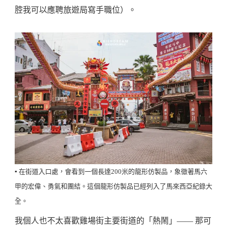
腔我可以應聘旅遊局寫手職位）。
▪️ 在街道入口處，會看到一個長達200米的龍形仿製品，象徵著馬六
甲的宏偉、勇氣和團結。這個龍形仿製品已經列入了馬來西亞紀錄大
全。
我個人也不太喜歡雞場街主要街道的「熱鬧」—— 那可