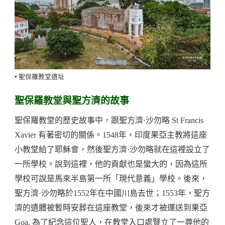
▪️ 聖保羅教堂遺址
聖保羅教堂與聖方濟的故事
聖保羅教堂的歷史故事中，跟聖方濟·沙勿略 St Francis
Xavier 有著密切的關係。1548年，印度果亞主教將這座
小教堂給了耶穌會，然後聖方濟·沙勿略就在這裡設立了
一所學校。說到這裡，他的貢獻也是蠻大的，因為這所
學校可說是馬來半島第一所「現代意義」學校。後來，
聖方濟·沙勿略於1552年在中國川島去世；1553年，聖方
濟的遺體被暫時安葬在這座教堂，後來才被運送到果亞
Goa. 為了紀念這位聖人，在教堂入口處豎立了一尊他的