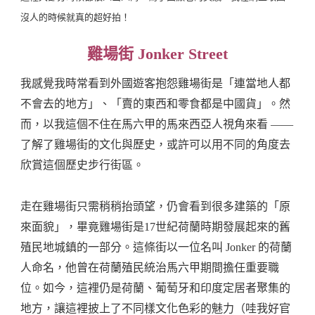
沒人的時候就真的超好拍！
雞場街 Jonker Street
我感覺我時常看到外國遊客抱怨雞場街是「連當地人都
不會去的地方」、「賣的東西和零食都是中國貨」。然
而，以我這個不住在馬六甲的馬來西亞人視角來看 ——
了解了雞場街的文化與歷史，或許可以用不同的角度去
欣賞這個歷史步行街區。
走在雞場街只需稍稍抬頭望，仍會看到很多建築的「原
來面貌」，畢竟雞場街是17世紀荷蘭時期發展起來的舊
殖民地城鎮的一部分。這條街以一位名叫 Jonker 的荷蘭
人命名，他曾在荷蘭殖民統治馬六甲期間擔任重要職
位。如今，這裡仍是荷蘭、葡萄牙和印度定居者聚集的
地方，讓這裡披上了不同樣文化色彩的魅力（哇我好官