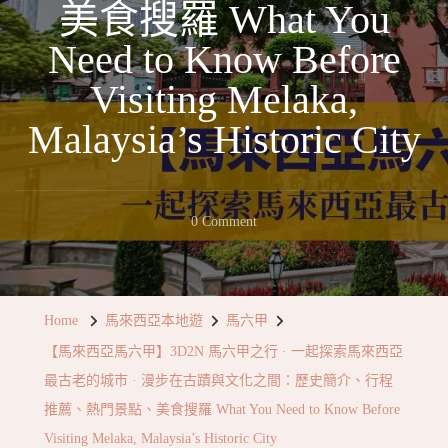
美食搜羅 What You
Need to Know Before
Visiting Melaka,
Malaysia’s Historic City
On
0 Comment
【馬
來
西
Home
馬來西亞本地遊
馬六甲
亞
【馬來西亞馬六甲】3D2N 馬六甲之行 · 一起探索馬來西亞
馬
最古老的城市 · 漫步在古蹟與文化之間：歷史簡介、行程
六
推薦、熱門景點、美食搜羅 What You Need to Know Before
甲】
Visiting Melaka, Malaysia’s Historic City