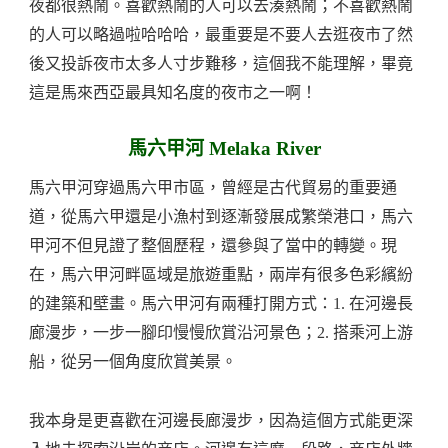
夜都很熱鬧。喜歡熱鬧的人可以去湊熱鬧；不喜歡熱鬧
的人可以略過啦哈哈哈，最重要是不要人去逛夜市了然
後又投訴夜市太多人寸步難移，這個我不能理解，畢竟
這是馬來西亞最具知名度的夜市之一啊！
馬六甲河 Melaka River
馬六甲河穿過馬六甲市區，曾經是古代貿易的重要通
道，從馬六甲還是小漁村到逐漸發展成繁榮港口，馬六
甲河不但見證了整個歷程，還參與了當中的轉變。現
在，馬六甲河畔區域是旅遊重點，兩岸有很多色彩繽紛
的建築和壁畫。馬六甲河有兩種打開方式：1. 在河邊長
廊漫步，一步一腳印慢慢欣賞沿河景色；2. 搭乘河上游
船，從另一個角度欣賞美景。
我本身是更喜歡在河邊長廊漫步，因為這個方式能更深