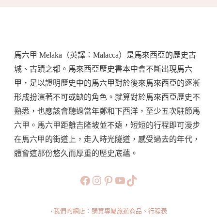
3D2N
馬
六
甲
馬六甲 Melaka（英譯：Malacca）是馬來西亞的歷史古
之
城、古蹟之都。馬來西亞歷史書本中會不斷出現馬六
行
甲，足以證明歷史中的馬六甲對於後來馬來西亞的逐漸
·
形成扮演著不可或缺的角色。就算對於馬來西亞歷史不
一
熟悉，也應該會聽過當年鄭和下西洋，至少五次駐節馬
起
六甲。馬六甲距離吉隆坡並不遠，短短的行程即可漫步
探
在馬六甲的街道上，走入時光隧道，感受過去的年代，
索
體會這那份悠久而厚重的歷史底蘊。
馬
來
https://www.facebook.com/b
https://www.instagram.co
https://www.pinteres
旅行美食小短片
TikTok
西
亞
› 我們的網店：購買專屬旅遊商品、行程表
最