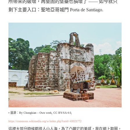
所帶來的破壞，再堅固的堡壘也損壞了 —— 如今就只
剩下主要入口：聖地亞哥城門 Porta de Santiago.
▪️ 圖源：By Chongkian – Own work, CC BY-SA 4.0,
https://commons.wikimedia.org/w/index.php?curid=43021772
這裡大部分時候都很人山人海，為了凸顯它的美感，我在網上取圖，