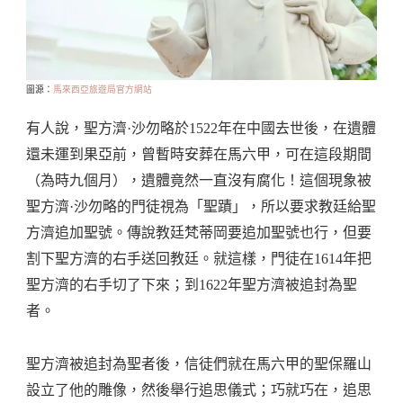
圖源：
馬來西亞旅遊局官方網站
有人說，聖方濟·沙勿略於1522年在中國去世後，在遺體
還未運到果亞前，曾暫時安葬在馬六甲，可在這段期間
（為時九個月），遺體竟然一直沒有腐化！這個現象被
聖方濟·沙勿略的門徒視為「聖蹟」，所以要求教廷給聖
方濟追加聖號。傳說教廷梵蒂岡要追加聖號也行，但要
割下聖方濟的右手送回教廷。就這樣，門徒在1614年把
聖方濟的右手切了下來；到1622年聖方濟被追封為聖
者。
聖方濟被追封為聖者後，信徒們就在馬六甲的聖保羅山
設立了他的雕像，然後舉行追思儀式；巧就巧在，追思