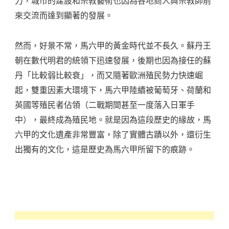
力，城市的建設和宗教藝術也因為各地商人與宗教師前
羅
來交流而達到顯著的發展。
What
You
然而，好景不常，馬六甲的黃金時代並不長久。蘇丹王
Need
朝在數代明君的統領下迅速發展，後期也因為接任的蘇
To
丹「比較弱比較衰」，而又隨著歐洲殖民勢力快速崛
Know
起，雙重因素大環境下，馬六甲陸續被葡萄牙、荷蘭和
Before
英國等殖民者佔領（二戰期間甚至一度落入日軍手
Visiting
中），最終成為殖民地。就是因為這段歷史的緣故，馬
Melaka,
六甲的文化遺產非常豐富，除了實體古蹟以外，還衍生
Malaysia’s
出獨有的文化，這是歷史為馬六甲所留下的痕跡。
Historic
City