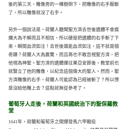
後的第三天，雕像旁的一棵樹倒下，把雕像的右手壓斷
了，所以雕像就沒了右手。
另外一個說法是，荷蘭人聽聞聖方濟去世後遺體不會腐
爛大為不解而且不相信，所以硬是把遺體的右手斬了下
來，瞬間血流如注！去世後還能血流如注，這不就是個
奇蹟？荷蘭人大為震驚，而且再也不敢忽視聖方濟，把
他視為神聖。聖方濟的遺體運往果亞安葬後，教堂前也
就豎立了他的雕像，以紀念這個偉大的聖人。然而，聖
方濟雕像的右手，荷蘭人可能認為已經被斬了？所以愣
是沒給他雕上去？這點就無從參考了。
葡萄牙人走後，荷蘭和英國統治下的聖保羅教
堂
1641年，荷蘭和葡萄牙之間爆發馬六甲戰役