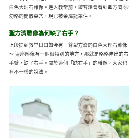
白色大理石雕像。進入教堂前，遊客還會看到聖方濟·沙
勿略的開放墓穴，現已被金屬籠罩住。
聖方濟雕像為何缺了右手？
上段提到教堂日口如今有一尊聖方濟的白色大理石雕像
～ 這座雕像有一個很特別的地方，那就是略略伸出的右
手臂，缺了右手。關於這個「缺右手」的雕像，大家也
有不一樣的說法。