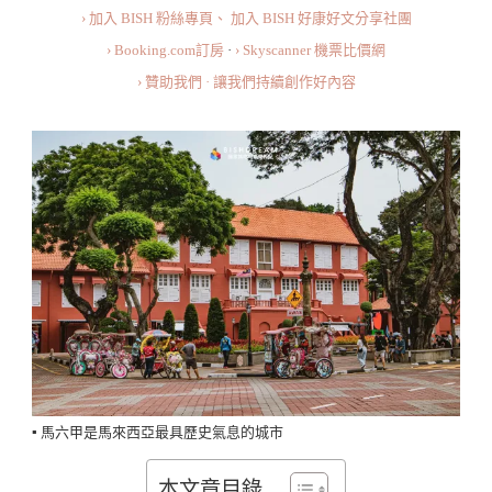
› 加入 BISH 粉絲專頁、
加入 BISH 好康好文分享社團
古
› Booking.com訂房
·
› Skyscanner 機票比價網
老
› 贊助我們 · 讓我們持續創作好內容
的
城
市
·
漫
步
在
古
蹟
與
文
▪️ 馬六甲是馬來西亞最具歷史氣息的城市
化
之
本文章目錄