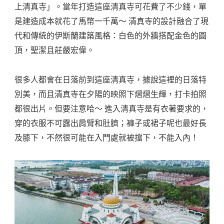
上清真寺」。當年打造這座清真寺可花費了不少錢，單
是建造成本就花了馬幣一千萬～ 清真寺的設計融合了現
代和傳統的伊斯蘭建築風格：白色的外牆搭配金色的圓
頂，聖潔且莊嚴宏偉。
很多人都會在日落前到這座清真寺，據說這裡的日落特
別美，而且清真寺在夕陽的映照下熠熠生輝，打卡拍照
都很出片。但要注意哈～ 進入清真寺是有衣著要求的，
穿的衣服不可露出肩臂和肚臍；褲子或裙子呢也最好長
及膝下，不然很可能在入門處就被擋下，不能入內！