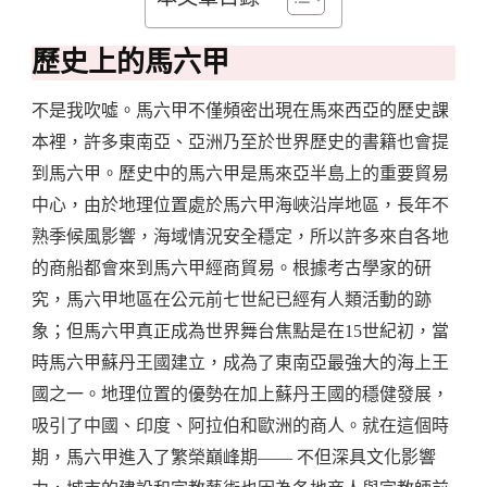
間：
歷
歷史上的馬六甲
史
簡
不是我吹噓。馬六甲不僅頻密出現在馬來西亞的歷史課
介、
本裡，許多東南亞、亞洲乃至於世界歷史的書籍也會提
行
到馬六甲。歷史中的馬六甲是馬來亞半島上的重要貿易
程
中心，由於地理位置處於馬六甲海峽沿岸地區，長年不
推
熟季候風影響，海域情況安全穩定，所以許多來自各地
薦、
的商船都會來到馬六甲經商貿易。根據考古學家的研
熱
究，馬六甲地區在公元前七世紀已經有人類活動的跡
門
象；但馬六甲真正成為世界舞台焦點是在15世紀初，當
景
時馬六甲蘇丹王國建立，成為了東南亞最強大的海上王
點、
國之一。地理位置的優勢在加上蘇丹王國的穩健發展，
美
吸引了中國、印度、阿拉伯和歐洲的商人。就在這個時
食
期，馬六甲進入了繁榮巔峰期—— 不但深具文化影響
搜