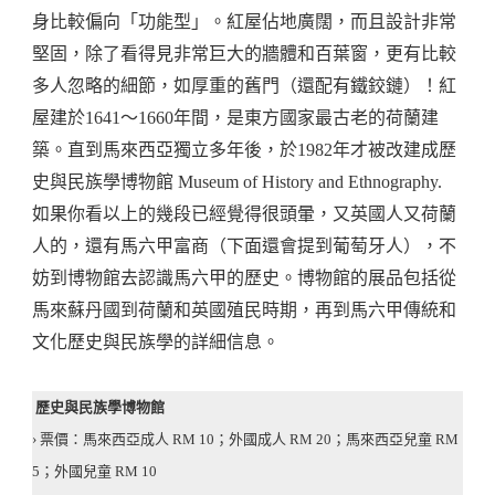
身比較偏向「功能型」。紅屋佔地廣闊，而且設計非常
堅固，除了看得見非常巨大的牆體和百葉窗，更有比較
多人忽略的細節，如厚重的舊門（還配有鐵鉸鏈）！紅
屋建於1641～1660年間，是東方國家最古老的荷蘭建
築。直到馬來西亞獨立多年後，於1982年才被改建成歷
史與民族學博物館 Museum of History and Ethnography.
如果你看以上的幾段已經覺得很頭暈，又英國人又荷蘭
人的，還有馬六甲富商（下面還會提到葡萄牙人），不
妨到博物館去認識馬六甲的歷史。博物館的展品包括從
馬來蘇丹國到荷蘭和英國殖民時期，再到馬六甲傳統和
文化歷史與民族學的詳細信息。
歷史與民族學博物館
› 票價：馬來西亞成人 RM 10；外國成人 RM 20；馬來西亞兒童 RM
5；外國兒童 RM 10