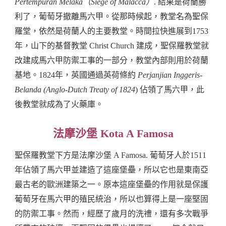
Pertempuran Melaka（Siege of Malacca）
. 結果是荷蘭勝
利了，葡萄牙撤離馬六甲。從那時候起，教堂名為聖保
羅堂，依然是荷蘭人的主要教堂。時間拉快進展到1753
年，山下的基督教堂 Christ Church 建成，聖保羅教堂就
改建成馬六甲防禦工事的一部分，教堂內部則用於荷蘭
基地。1824年，英國通過英荷條約
Perjanjian Inggeris-
Belanda (Anglo-Dutch Treaty of 1824
)
佔領了馬六甲，此
後教堂就成為了火藥庫。
法摩沙堡 Kota A Famosa
聖保羅教堂下方是法摩沙堡 A Famosa. 葡萄牙人於1511
年佔領了馬六甲並建造了這座堡壘，所以它也是東南亞
最古老的歐洲建築之一。原本這座堡壘的作用就是保護
葡萄牙在馬六甲的殖民統治，所以也算得上是一座堅固
的防禦工事。然而，經歷了歲月的洗禮，還有多次戰爭