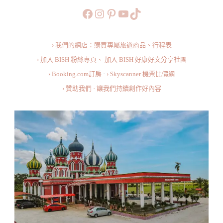
列
https://www.facebook.com/b
https://www.instagram.co
https://www.pinteres
旅行美食小短片
TikTok
清
真
› 我們的網店：購買專屬旅遊商品、行程表
寺
› 加入 BISH 粉絲專頁、
加入 BISH 好康好文分享社團
Masjid
› Booking.com訂房
·
› Skyscanner 機票比價網
Lapan
› 贊助我們 · 讓我們持續創作好內容
Kubah:
The
Most
Fairytale-
Like
Mosque