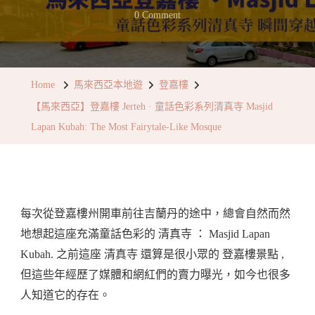
On
0 Comment
【馬
來
西
Home
馬來西亞本地遊
登嘉樓
亞】
【馬來西亞】登嘉樓 Jerteh · 童話色彩系列清真寺 Masjid
登
Lapan Kubah: The Most Fairytale-Like Mosque
嘉
樓
Jerteh
·
每次從登嘉樓州開車前往吉蘭丹的途中，總會自然而然
童
地想起這座充滿童話色彩的 清真寺 ： Masjid Lapan
話
Kubah. 之前這座 清真寺 還算是很小眾的 登嘉樓景點 ,
色
但這些年經歷了媒體和網紅們的賣力曝光，如今也很多
彩
人知道它的存在。
系