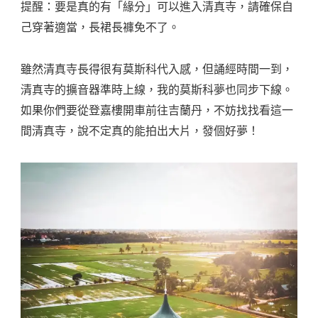
提醒：要是真的有「緣分」可以進入清真寺，請確保自
己穿著適當，長裙長褲免不了。
雖然清真寺長得很有莫斯科代入感，但誦經時間一到，
清真寺的擴音器準時上線，我的莫斯科夢也同步下線。
如果你們要從登嘉樓開車前往吉蘭丹，不妨找找看這一
間清真寺，說不定真的能拍出大片，發個好夢！