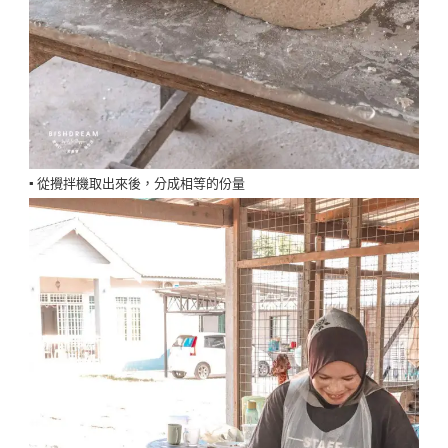
▪️ 從攪拌機取出來後，分成相等的份量