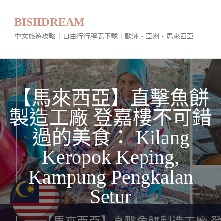
BISHDREAM
中文旅遊攻略｜自由行行程表下載｜歐洲・亞洲・馬來西亞
【馬來西亞】直擊魚餅
製造工廠 登嘉樓不可錯
過的美食： Kilang
Keropok Keping,
Kampung Pengkalan
Setur