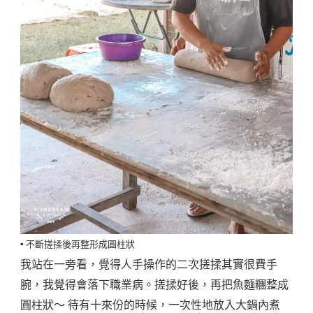
▪️ 不斷搓揉後再整形成圓柱狀
我站在一旁看，覺得人手操作的二次搓揉其實很費手
腕，我覺得會落下職業病。搓揉好後，再把魚麵糰整成
圓柱狀～ 待有十來份的時候，一次性地放入大鍋內煮