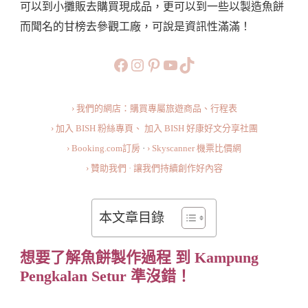
可以到小攤販去購買現成品，更可以到一些以製造魚餅
樓
而聞名的甘榜去參觀工廠，可說是資訊性滿滿！
不
可
https://www.facebook.com/b
https://www.instagram.co
https://www.pinteres
旅行美食小短片
TikTok
錯
過
› 我們的網店：購買專屬旅遊商品、行程表
的
› 加入 BISH 粉絲專頁、
加入 BISH 好康好文分享社團
美
› Booking.com訂房
·
› Skyscanner 機票比價網
食：
› 贊助我們 · 讓我們持續創作好內容
Kilang
Keropok
Keping,
本文章目錄
Kampung
Pengkalan
想要了解魚餅製作過程 到 Kampung
Setur
Pengkalan Setur 準沒錯！