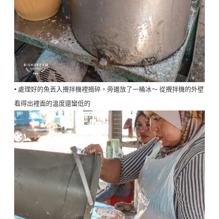
▪️ 處理好的魚丟入攪拌機裡搗碎。旁邊放了一桶冰～ 從攪拌機的外壁
看得出裡面的溫度還蠻低的