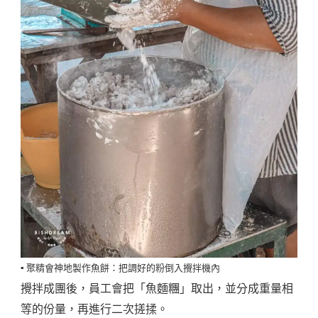
▪️ 聚精會神地製作魚餅：把調好的粉倒入攪拌機內
攪拌成團後，員工會把「魚麵糰」取出，並分成重量相
等的份量，再進行二次搓揉。