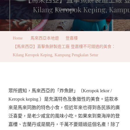
On
0 Comment
【馬
來
西
Home
馬來西亞本地遊
登嘉樓
亞】
【馬來西亞】直擊魚餅製造工廠 登嘉樓不可錯過的美食：
直
Kilang Keropok Keping, Kampung Pengkalan Setur
擊
魚
餅
製
眾所週知，馬來西亞的「炸魚餅」（Keropok lekor /
造
Keropok keping ）是充滿特色及象徵性的美食。這款本
工
來是馬來同胞的特色小食，但近年來也得到各民族的廣
廠
泛喜愛，是老少咸宜的風味小吃。如果來到東海岸的登
登
嘉樓、吉蘭丹或是關丹，千萬不要錯過這個名產！除了
嘉