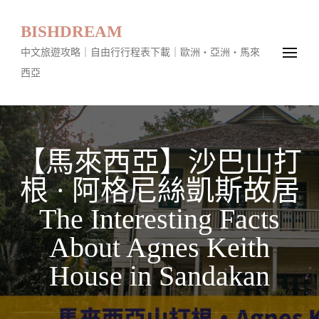
BISHDREAM
中文旅遊攻略｜自由行行程表下載｜歐洲・亞洲・馬來
西亞
【馬來西亞】沙巴山打
根 · 阿格尼絲凱斯故居
The Interesting Facts
About Agnes Keith
House in Sandakan