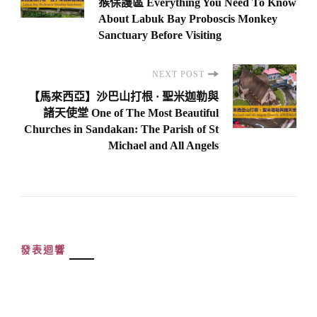
猴保護區 Everything You Need To Know
About Labuk Bay Proboscis Monkey
Sanctuary Before Visiting
NEXT POST
【馬來西亞】沙巴山打根 · 聖米迦勒與
諸天使堂 One of The Most Beautiful
Churches in Sandakan: The Parish of St
Michael and All Angels
發表迴響