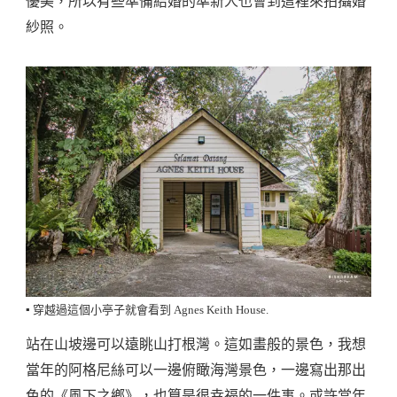
優美，所以有些準備結婚的準新人也會到這裡來拍攝婚
紗照。
▪️ 穿越過這個小亭子就會看到 Agnes Keith House.
站在山坡邊可以遠眺山打根灣。這如畫般的景色，我想
當年的阿格尼絲可以一邊俯瞰海灣景色，一邊寫出那出
色的《風下之鄉》，也算是很幸福的一件事。或許當年