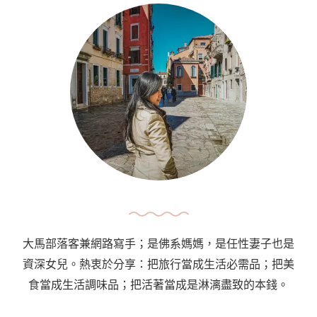
大馬部落客兼網路寫手；是佛系媽媽，是任性妻子也是
資深女兒。熱衷於分享：把旅行當成生活必需品；把美
食當成生活調味品；把活著當成是淋漓盡致的本錢。