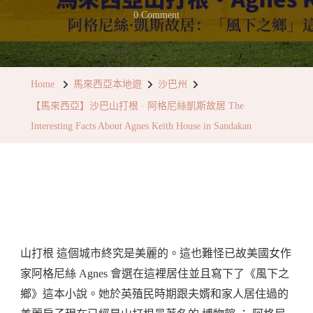
On
0 Comment
【馬
來
西
Home
馬來西亞本地遊
沙巴州
亞】
【馬來西亞】沙巴山打根 · 阿格尼絲凱斯故居 The
沙
Interesting Facts About Agnes Keith House in Sandakan
巴
山
打
根
· 阿
格
山打根 這個城市終究是美麗的。這也難怪已故美國女作
尼
家阿格尼絲 Agnes 會選在這裡居住並且寫下了《風下之
絲
鄉》這本小說。她於英殖民時期跟夫婿和家人居住過的
凱