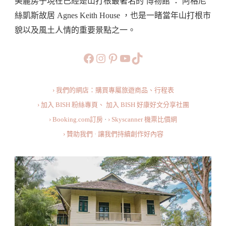
美麗房子現在已經是山打根最著名的 博物館 ： 阿格尼
斯
絲凱斯故居 Agnes Keith House ，也是一睹當年山打根市
故
貌以及風土人情的重要景點之一。
居
The
https://www.facebook.com/b
https://www.instagram.co
https://www.pinteres
旅行美食小短片
TikTok
Interesting
Facts
› 我們的網店：購買專屬旅遊商品、行程表
About
› 加入 BISH 粉絲專頁、
加入 BISH 好康好文分享社團
Agnes
› Booking.com訂房
·
› Skyscanner 機票比價網
Keith
› 贊助我們 · 讓我們持續創作好內容
House
In
Sandakan