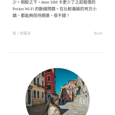
少。相較之下，three SIM 卡更少了之前租借的
Pocket Wi-Fi 的斷線問題。在比較偏遠的地方小
鎮，都能夠保持網速，很不錯！
在
Read
有 1 則留言
〈Three
國
際
電
話
卡
+
上
網
卡
Three