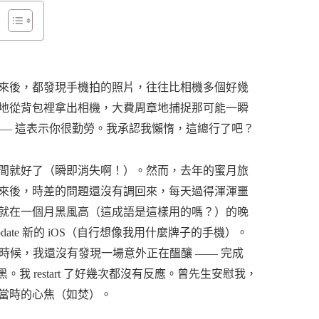
來後，都發現手機拍的照片，往往比相機多個好幾
地從背包裡拿出相機，大費周章地捕捉那可能一瞬
—— 這表示你很勤勞。我承認我懶惰，這總行了吧？
間就好了（瞬即消失啊！）。然而，去年的蜜月旅
來後，時差的問題還沒有調回來，每天過得渾渾噩
就在一個月黑風高（這成語是這樣用的嗎？）的晚
te 新的 iOS（自行想像我用什麼牌子的手機）。
pdate。那時候，我還沒有發現一場意外正在醞釀 —— 完成
。我 restart 了好幾次都沒有反應。曾先生安慰我，
當時的心焦（如焚）。