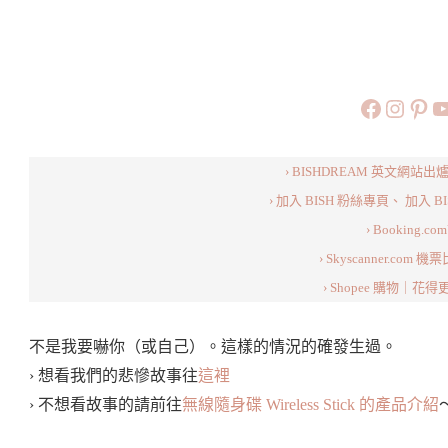
https://
https:
htt
旅行美食小
› BISHDREAM 英文網
› 加入 BISH 粉絲專頁、
加入 B
› Booking.c
› Skyscanner.com
› Shopee 購物｜花
不是我要嚇你（或自己）。這樣的情況的確發生過。
› 想看我們的悲慘故事往
這裡
› 不想看故事的請前往
無線隨身碟 Wireless Stick 的產品介紹