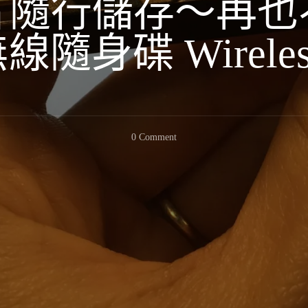
片隨行儲存～再也
隨身碟 Wireless 
On
0 Comment
旅
行
照
片
隨
行
儲
存