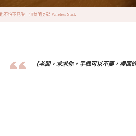
～
再
不見啦！無線隨身碟 Wireless Stick
也
不
怕
不
見
【老闆，求求你。手機可以不要，裡面
啦！
無
線
隨
身
碟
Wireless
Stick