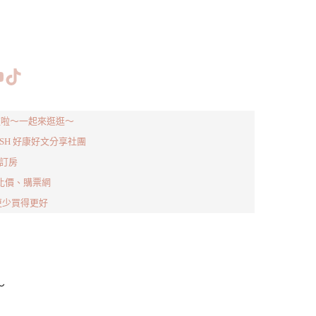
www.facebook.com/bishdream
//www.instagram.com/bishdream/
ps://www.pinterest.com/BISHDREAM/
短片
TikTok
站出爐啦～一起來逛逛～
ISH 好康好文分享社團
om訂房
 機票比價、購票網
得更少買得更好
～