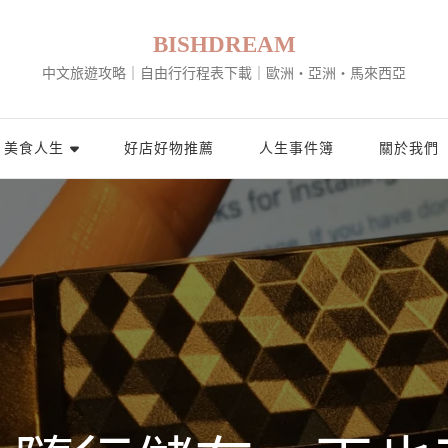
BISHDREAM
中文旅遊攻略｜自由行行程表下載｜歐洲・亞洲・馬來西亞
美食人生
好店好物推薦
人生事件簿
關於我們