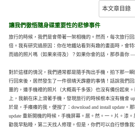
本文章目錄
讓我們徹悟隨身碟重要性的悲慘事件
旅行的時候，我們是會帶著一架相機的。然而，每次旅行回
倍。我有研究過原因：你在地鐵站看到有趣的畫面時，會特
而過的照片嗎（如果來得及）？如果你會的話，那恭喜你 
對於這樣的情況，我們通常都是隨手掏出手機，拍下那一瞬
行回來後，居然發生了一件很晴天霹靂的事情！話說我們回
噩的，連手機裡的照片（大概兩千多張）也沒有備份起來。
上，我躺在床上滑著手機，發現旅行的時候根本沒有機會 upda
於是，手癢癢的我，便按了：download and install u
update 重新開機的時候，手機屏幕。居。然。一。片。漆。黑
勸我早點睡，第二天找人修理。但是，你們可以自行想像我