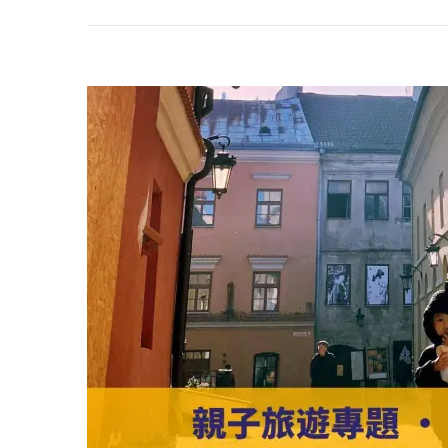
萄
牙
自
由
行
8
天
行
程
表
The
Complete
8-
Day
Itinerary
In