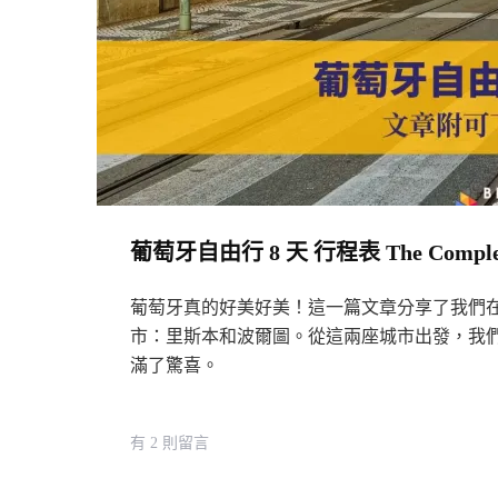
葡萄牙自由行 8 天 行程表 The Complete 8-
葡萄牙真的好美好美！這一篇文章分享了我們
市：里斯本和波爾圖。從這兩座城市出發，我
滿了驚喜。
在
有 2 則留言
〈葡