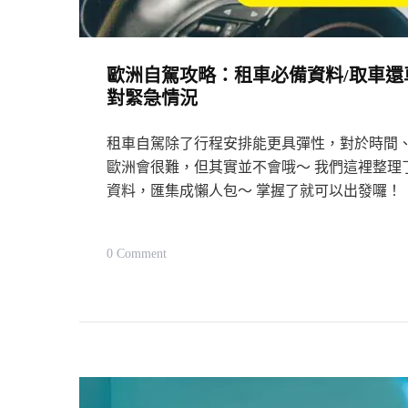
選
擇
旅
歐洲自駕攻略：租車必備資料/取車還
行
對緊急情況
國
家、
租車自駕除了行程安排能更具彈性，對於時間
機
歐洲會很難，但其實並不會哦～ 我們這裡整理
資料，匯集成懶人包～ 掌握了就可以出發囉！
票、
預
算、
On
0 Comment
行
歐
前
洲
準
自
備、
駕
注
攻
意