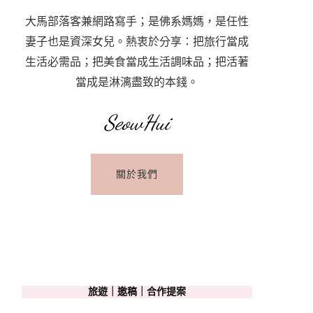
大馬部落客兼網路寫手；是佛系媽媽，是任性
妻子也是資深女兒。熱衷於分享：把旅行當成
生活必需品；把美食當成生活調味品；把活著
當成是淋漓盡致的本錢。
SeowHui
關於我們
旅遊｜邀稿｜合作提案