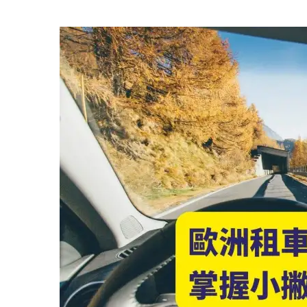
遊
專
題
·
帶
著
小
小
孩
出
國
旅
行:
如
何