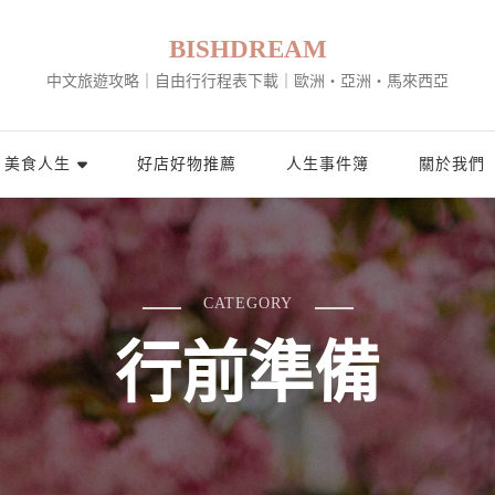
BISHDREAM
中文旅遊攻略｜自由行行程表下載｜歐洲・亞洲・馬來西亞
美食人生
好店好物推薦
人生事件簿
關於我們
CATEGORY
行前準備