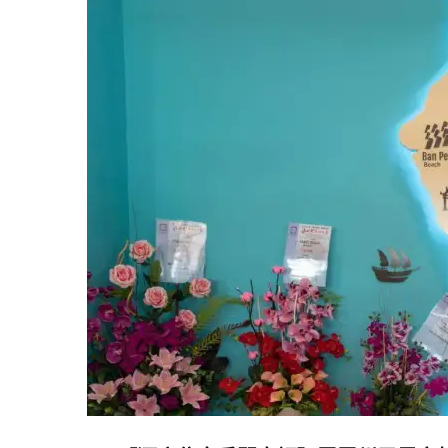
略：
事
租
項
車
How
必
To
備
Travel
資
With
料/
Young
取
Children
車
還
車
注
意
事
項/
如