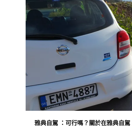
解
析
雅
典
機
場
以
及
前
往
市
中
心
的
雅典自駕 ：可行嗎？關於在雅典自駕，我們有話
交