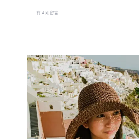
在
有 4 則留言
〈雅
典
交
通
：
雅
典
地
鐵、
巴
士、
電
車、
交