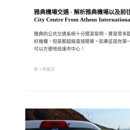
雅典機場交通 · 解析雅典機場以及前往市中心
City Centre From Athens Internationa
雅典的公共交通系統十分簡潔易明，算是眾多
好幾種，但是都超級直接簡單。如果這是你第一
可以方便地抵達市中心！
在
有 1 則留言
〈雅
典
機
場
交
通
·