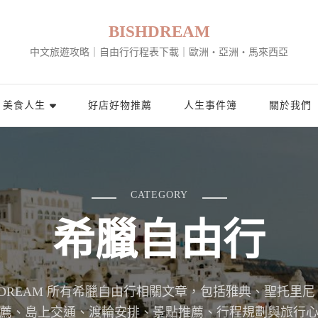
BISHDREAM
中文旅遊攻略｜自由行行程表下載｜歐洲・亞洲・馬來西亞
美食人生
好店好物推薦
人生事件簿
關於我們
CATEGORY
希臘自由行
SHDREAM 所有希臘自由行相關文章，包括雅典、聖托里
薦、島上交通、渡輪安排、景點推薦、行程規劃與旅行