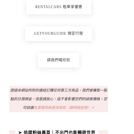
RENTALCARS 租車享優惠
GETYOURGUIDE 預定行程
請我們喝珍奶
透過本網站所附的連結訂購任何第三方商品，我們會賺取一點
點的分潤佣金，但是請放心，這不會影響您們的結帳價格。您
可詳讀
免責聲明與使用條款（聲明按這裡）
。
➤ 追蹤粉絲專頁｜不出門也能暢遊世界