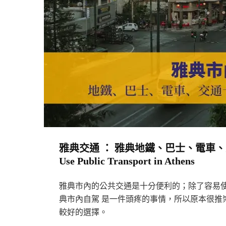
雅
典
自
駕，
我
們
有
話
說！
Road
雅典交通 ： 雅典地鐵、巴士、電車、交通
Trip
Use Public Transport in Athens
In
Athens〉
雅典市內的公共交通是十分便利的；除了容易使
中
典市內自駕 是一件頭疼的事情，所以原本很推
較好的選擇。