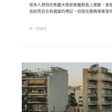
通
很多人想到在希臘大陸和希臘群島上駕駛，會
方
良好而且也有適當的標記。但是在雅典駕車是
式
How
在
有 5 則留言
To
〈雅
Get
典
To
自
Athens
駕
City
：
Centre
可
From
行
Athens
嗎？
International
關
Airport〉
於
中
在