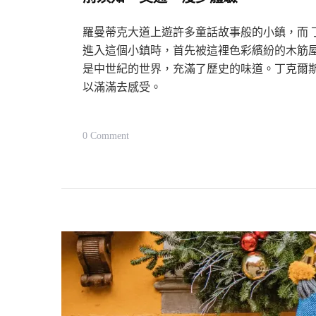
位
全
羅曼蒂克大道上遊許多童話故事般的小鎮，而 丁克爾
攻
進入這個小鎮時，首先被這裡色彩繽紛的木筋
是中世紀的世界，充滿了歷史的味道。丁克爾
略
以滿滿去感受。
On
0 Comment
【德
國
小
鎮
景
點】
丁
克