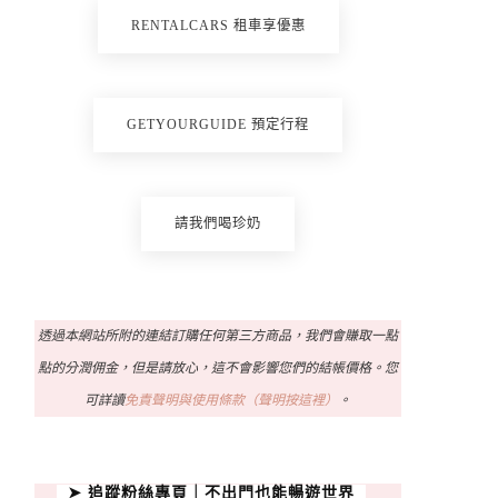
RENTALCARS 租車享優惠
GETYOURGUIDE 預定行程
請我們喝珍奶
透過本網站所附的連結訂購任何第三方商品，我們會賺取一點
點的分潤佣金，但是請放心，這不會影響您們的結帳價格。您
可詳讀
免責聲明與使用條款（聲明按這裡）
。
➤ 追蹤粉絲專頁｜不出門也能暢遊世界