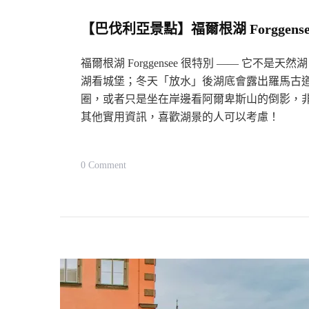
【巴伐利亞景點】福爾根湖 Forgge
福爾根湖 Forggensee 很特別 —— 它
湖看城堡；冬天「放水」後湖底會露出羅馬古
圈，或者只是坐在岸邊看阿爾卑斯山的倒影，
其他實用資訊，喜歡湖景的人可以考慮！
On
0 Comment
【巴
伐
利
亞
景
點】
福