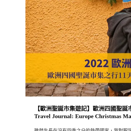
爾
斯
比
爾
Dinkelsbühl：
羅
曼
蒂
克
大
道
上
的
【歐洲聖誕市集遊記】歐洲四國聖誕市集
中
Travel Journal: Europe Christmas Ma
世
紀
雖然生長在沒有四季之分的熱帶國家，我對聖