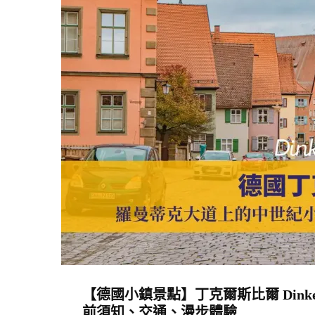
爾
根
湖
Forggensee：
交
通、
船
班、
季
節
玩
法
與
拍
【德國小鎮景點】丁克爾斯比爾 Dinke
照
前須知、交通、漫步體驗