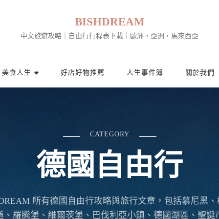
BISHDREAM
中文旅遊攻略｜自由行行程表下載｜歐洲・亞洲・馬來西亞
美食人生
好店好物推薦
人生事件簿
關於我們
CATEGORY
德國自由行
SHDREAM 所有德國自由行攻略與旅行文章，包括慕尼黑
道、羅騰堡、維爾茨堡、巴伐利亞小鎮、德國湖區、聖誕