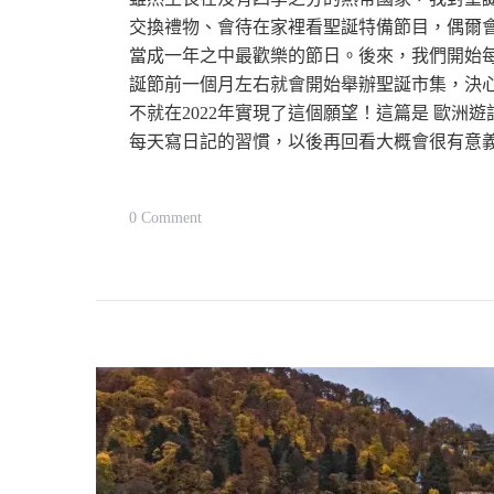
小
交換禮物、會待在家裡看聖誕特備節目，偶爾
當成一年之中最歡樂的節日。後來，我們開始
鎮
誕節前一個月左右就會開始舉辦聖誕市集，決心
·
不就在2022年實現了這個願望！這篇是 歐洲
行
每天寫日記的習慣，以後再回看大概會很有意
前
須
知、
On
0 Comment
交
【歐
通、
洲
漫
聖
步
誕
體
市
驗
集
遊
記】