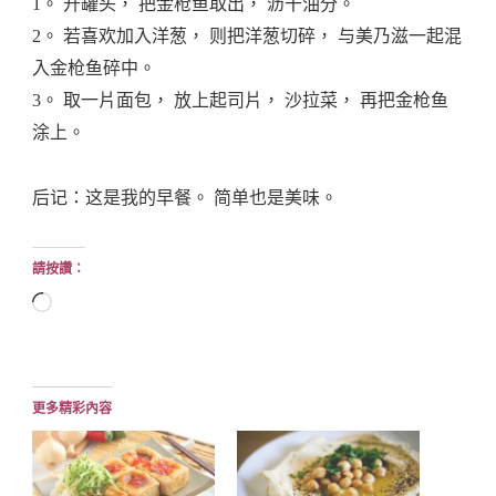
1。 开罐头， 把金枪鱼取出， 沥干油分。
2。 若喜欢加入洋葱， 则把洋葱切碎， 与美乃滋一起混
入金枪鱼碎中。
3。 取一片面包， 放上起司片， 沙拉菜， 再把金枪鱼
涂上。
后记：这是我的早餐。 简单也是美味。
請按讚：
正
在
載
入...
更多精彩內容