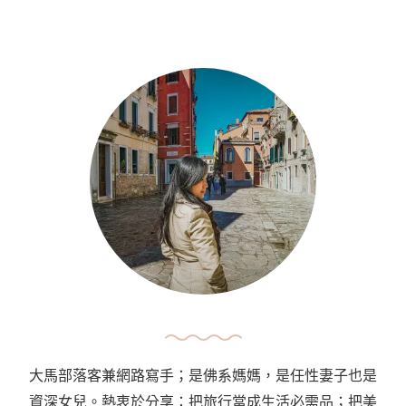
大馬部落客兼網路寫手；是佛系媽媽，是任性妻子也是
資深女兒。熱衷於分享：把旅行當成生活必需品；把美