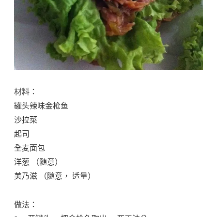
材料：
罐头辣味金枪鱼
沙拉菜
起司
全麦面包
洋葱 （随意）
美乃滋 （随意， 适量）
做法：