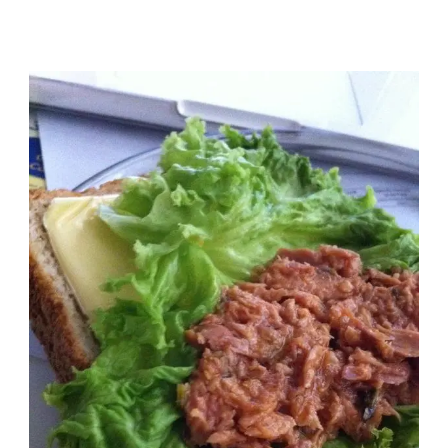
鱼
三
明
治