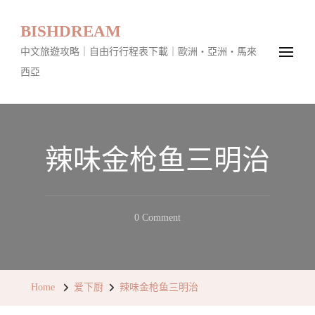
BISHDREAM
中文旅遊攻略｜自由行行程表下載｜歐洲・亞洲・馬來
西亞
辣味金枪鱼三明治
On
0 Comment
辣
味
金
Home
爱下厨
辣味金枪鱼三明治
枪