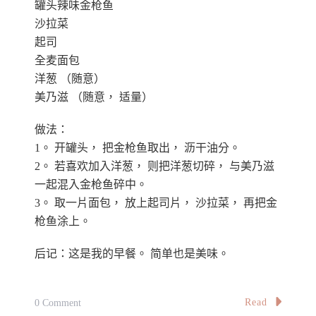
罐头辣味金枪鱼
沙拉菜
起司
全麦面包
洋葱 （随意）
美乃滋 （随意， 适量）
做法：
1。 开罐头， 把金枪鱼取出， 沥干油分。
2。 若喜欢加入洋葱， 则把洋葱切碎， 与美乃滋
一起混入金枪鱼碎中。
3。 取一片面包， 放上起司片， 沙拉菜， 再把金
枪鱼涂上。
后记：这是我的早餐。 简单也是美味。
On
Read
0 Comment