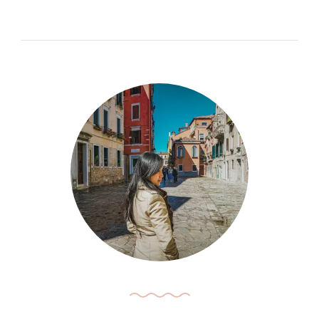
辣
味
金
枪
鱼
三
明
治