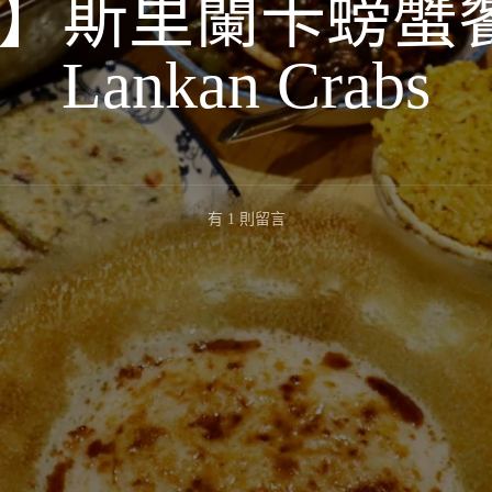
】斯里蘭卡螃蟹饗
Lankan Crabs
在
有 1 則留言
〈【吉
隆
坡】
斯
里
蘭
卡
螃