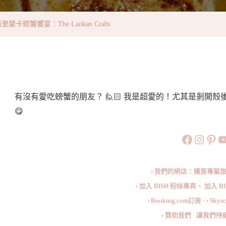
蟹
饗
卡螃蟹饗宴｜The Lankan Crabs
宴
｜
The
Lankan
Crabs〉
有沒有愛吃螃蟹的朋友？ 🙋🏻 我是超愛的！尤其是剝開
中
😋
https://
https:
htt
旅行美食小
› 我們的網店：購買專屬
› 加入 BISH 粉絲專頁、
加入 B
› Booking.com訂房
·
› Sky
› 贊助我們 · 讓我們