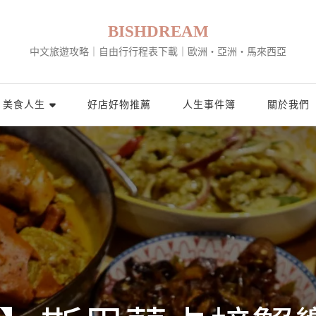
BISHDREAM
中文旅遊攻略｜自由行行程表下載｜歐洲・亞洲・馬來西亞
美食人生
好店好物推薦
人生事件簿
關於我們