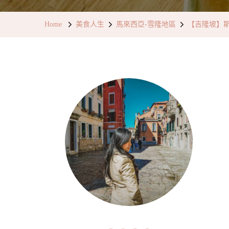
Home
美食人生
馬來西亞-雪隆地區
【吉隆坡】斯里蘭