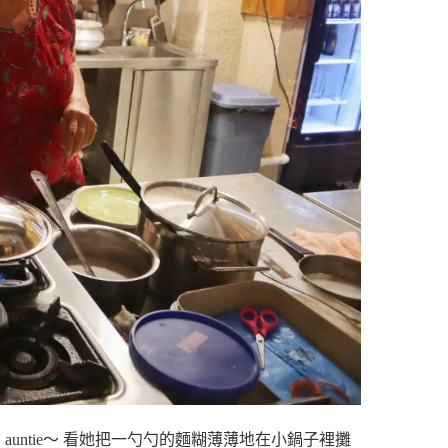
的 auntie～ 看她把一勺勺的麵糊薄薄地在小鍋子裡攤