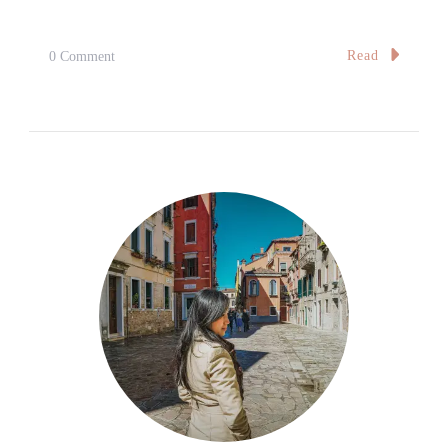
On
Read
0 Comment
【旅。
味】
旅
行
的
味
道：
馄
饨
Taste
Of
A
Journey：