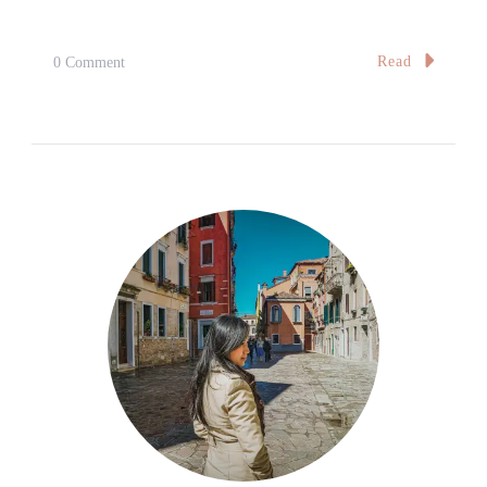
On
Read
0 Comment
轻
烤
乳
酪
蛋
糕
Baked
Cheese
Cake