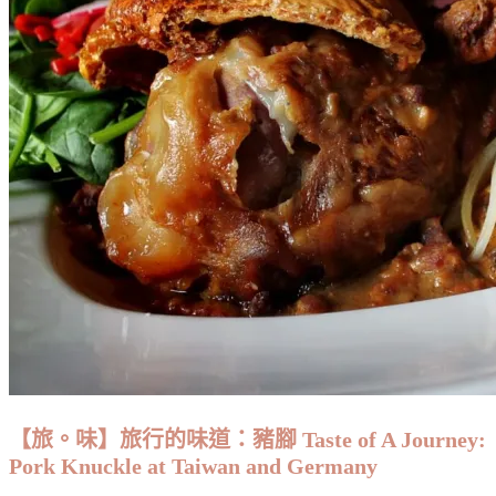
【旅。味】旅行的味道：豬腳 Taste of A Journey:
Pork Knuckle at Taiwan and Germany