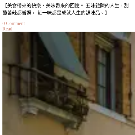
【美食帶來的快樂，美味帶來的回憶。 五味雜陳的人生，甜
酸苦辣都嘗遍， 每一味都是成就人生的調味品。】
on
0 Comment
Read
【旅。
味】
旅
行
的
味
道：
豬
腳
Taste
of
A
Journey:
Pork
Knuckle
at
Taiwan