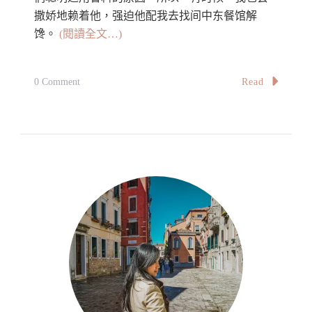
撒娇地赖着他，强迫他配我去找间中东餐馆解
馋。
(閱讀全文…)
On
Read
0 Comment
Hummus
鹰
嘴
豆
泥