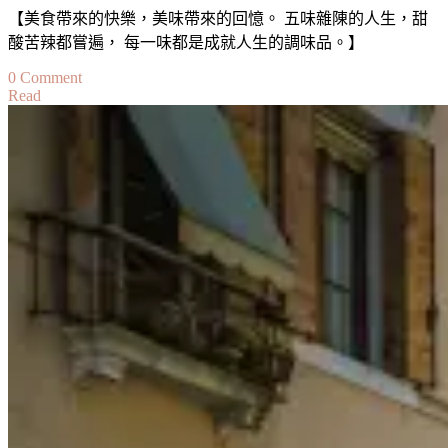
【美食帶來的快樂，美味帶來的回憶。 五味雜陳的人生，甜
酸苦辣都嘗遍， 每一味都是成就人生的調味品。】
on
0 Comment
Read
【旅。
味】
旅
行
的
味
道：
豬
腳
Taste
of
A
Journey:
Pork
Knuckle
at
Taiwan