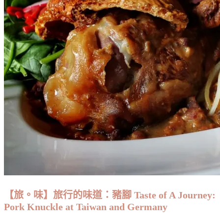
【旅。味】旅行的味道：豬腳 Taste of A Journey:
Pork Knuckle at Taiwan and Germany