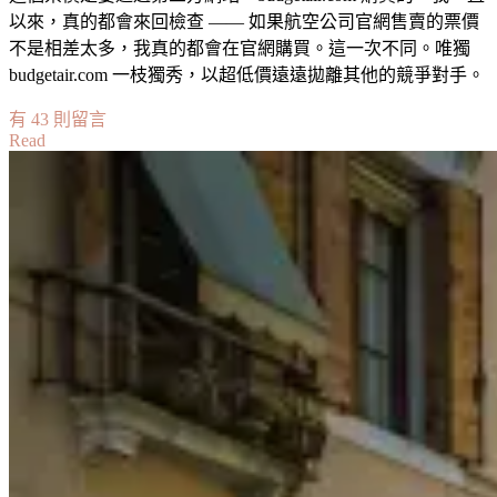
以來，真的都會來回檢查 —— 如果航空公司官網售賣的票價
不是相差太多，我真的都會在官網購買。這一次不同。唯獨
budgetair.com 一枝獨秀，以超低價遠遠拋離其他的競爭對手。
在
有 43 則留言
Read
〈【旅
遊
好
用
網】
BudgetAir.com
心
得
分
享〉
中