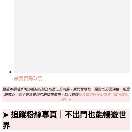
請我們喝珍奶
透過本網站所附的連結訂購任何第三方商品，我們會賺取一點點的分潤佣金，但是
請放心，這不會影響您們的結帳價格。您可詳讀
免責聲明與使用條款（聲明按這
裡）
。
➤ 追蹤粉絲專頁｜不出門也能暢遊世
界