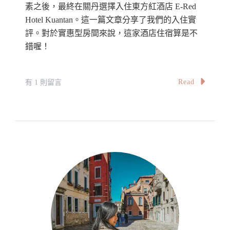
素之後，最終在關丹選擇入住東方紅酒店 E-Red
Hotel Kuantan。這一篇文章分享了我們的入住實
評。對於實惠型房間來說，這家酒店住宿算是不
錯喔！
在
Read
有 1 則留言
〈【酒
店
住
宿
房
間
實
評】
關