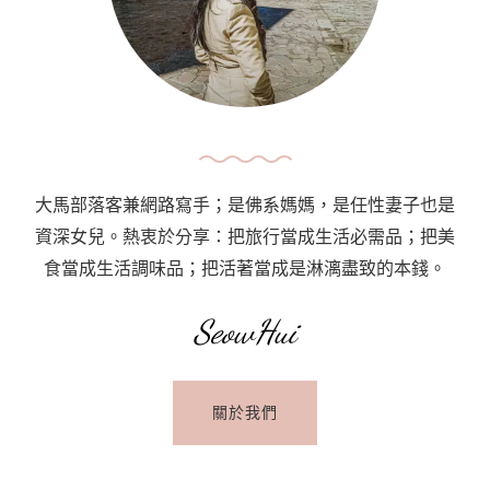
丹
東
方
紅
酒
店
E-
大馬部落客兼網路寫手；是佛系媽媽，是任性妻子也是
Red
資深女兒。熱衷於分享：把旅行當成生活必需品；把美
Hotel
食當成生活調味品；把活著當成是淋漓盡致的本錢。
Kuantan〉
中
SeowHui
關於我們