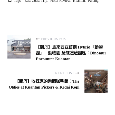
Tags:
East Coast Trip
Hotel Review
Kuantan
Pahang
Post
PREVIOUS POST
Navigation
【關丹】馬來西亞首創 Hybrid「動物
園」｜動物園 恐龍體驗園區：Dinosaur
Encounter Kuantan
NEXT POST
【關丹】收藏家的樂園咖啡館：The
Oldies at Kuantan Pickers & Kedai Kopi