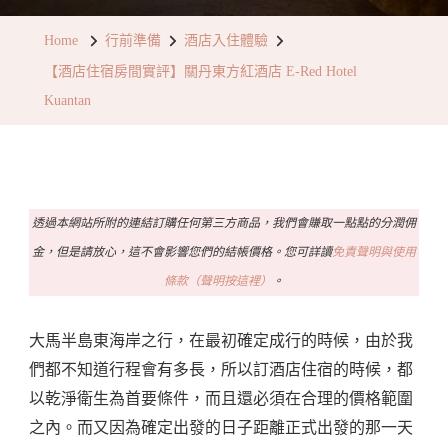
住
Home
行前準備
酒店入住體驗
宿
【酒店住宿房間實評】關丹東方紅酒店 E-Red Hotel
房
Kuantan
間
實
評】
關
透過本網站所附的連結訂購任何第三方商品，我們會賺取一點點的分潤佣
丹
金，但是請放心，這不會影響您們的結帳價格。您可詳讀
免責聲明與使用
東
條款（聲明按這裡）
。
方
紅
大馬半島東海岸之行，在最初確定成行的時候，由於我
酒
們都不知道行程會有多長，所以訂酒店住宿的時候，都
店
以乾淨衛生為首要條件，而且還必須在合理的價格範圍
E-
之內。而又因為確定出發的日子距離正式出發的那一天
Red