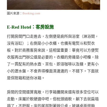
圖片來源：
Booking.com
E-Red Hotel：客房設施
打開房間門口走進去，左側便是廁所與浴室（淋浴間，
沒有浴缸）；右側是小小衣櫃，也備有電熨斗和熨衣
板。對於商務客房來說，這相當重要：畢竟可以方便熨
衣服再出門辦公還是必要的。衣櫃的旁邊是小吧檯，除
了一貫配有的熱水壺、茶包、即溶咖啡以及糖，更有小
小的瀝水盤，不會弄得檯面濕漉漉的，不錯下。下面就
是保險箱和迷你冰箱。
房間的空間還算寬敞，行李箱攤開來還有很多空位可以
走動。床屬於軟硬適中吧，但枕頭過軟，躺下去就扁塌
塌了，不舒服。床的尾部對著辦公桌，玻璃桌面很夠