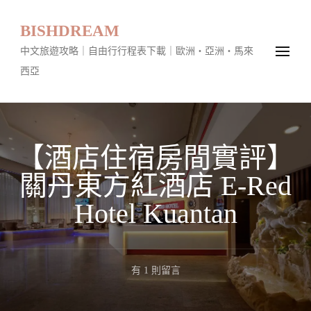
BISHDREAM
中文旅遊攻略｜自由行行程表下載｜歐洲・亞洲・馬來
西亞
【酒店住宿房間實評】
關丹東方紅酒店 E-Red
Hotel Kuantan
在
有 1 則留言
〈【酒
店