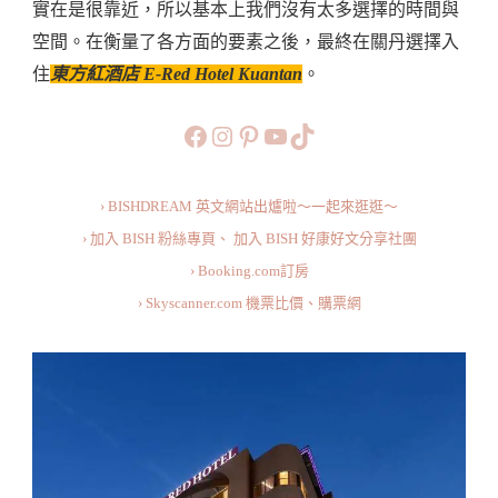
實在是很靠近，所以基本上我們沒有太多選擇的時間與
Hotel
空間。在衡量了各方面的要素之後，最終在關丹選擇入
Kuantan〉
住
東方紅酒店 E-Red Hotel Kuantan
。
中
https://www.facebook.com/b
https://www.instagram.co
https://www.pinteres
旅行美食小短片
TikTok
› BISHDREAM 英文網站出爐啦～一起來逛逛～
› 加入 BISH 粉絲專頁、
加入 BISH 好康好文分享社團
› Booking.com訂房
› Skyscanner.com 機票比價、購票網