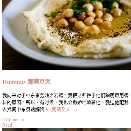
Hummus 鹰嘴豆泥
我向来对于中东事务趋之若鹜。我把这归咎于他们聪明运用香
料的原因。所以，有时候，我也会撒娇地赖着他，强迫他配我
去找间中东餐馆解馋。
(閱讀全文…)
on
0 Comment
Hummus
Read