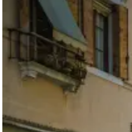
鹰
嘴
豆
泥