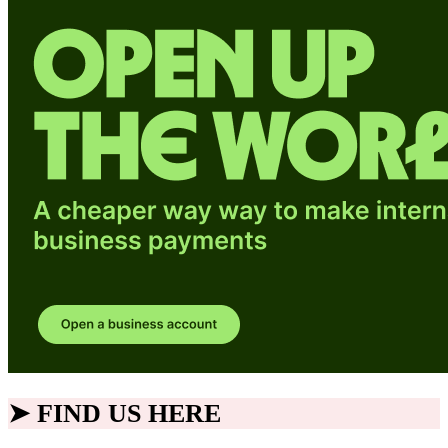
➤ FIND US HERE