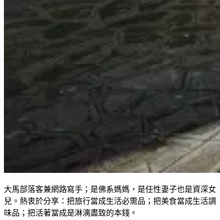
大馬部落客兼網路寫手；是佛系媽媽，是任性妻子也是資深女
兒。熱衷於分享：把旅行當成生活必需品；把美食當成生活調
味品；把活著當成是淋漓盡致的本錢。