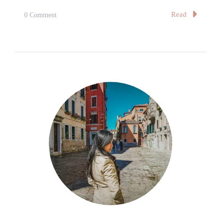
On
Read
0 Comment
【家
飯】
香
口
豆
腐
煎
餅
Home
Made
Crispy
Tofu
Croquettes