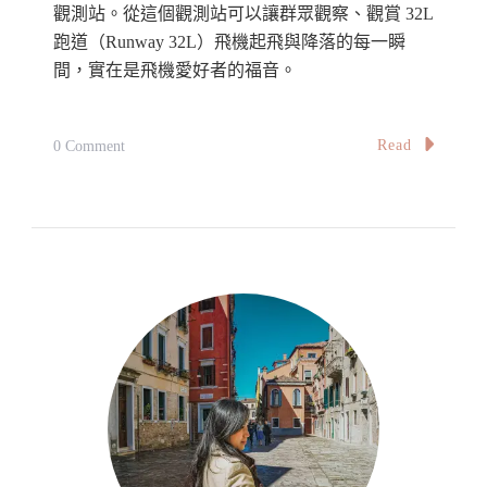
觀測站。從這個觀測站可以讓群眾觀察、觀賞 32L
跑道（Runway 32L）飛機起飛與降落的每一瞬
間，實在是飛機愛好者的福音。
On
Read
0 Comment
【馬
來
西
亞】
KLIA
附
近
最
佳
觀