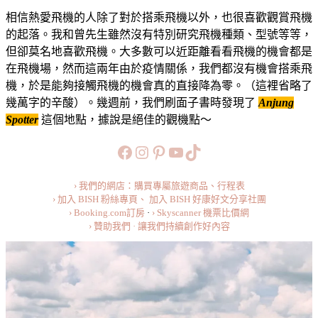
西
相信熱愛飛機的人除了對於搭乘飛機以外，也很喜歡觀賞飛機
亞】
的起落。我和曾先生雖然沒有特別研究飛機種類、型號等等，
KLIA
但卻莫名地喜歡飛機。大多數可以近距離看看飛機的機會都是
附
在飛機場，然而這兩年由於疫情關係，我們都沒有機會搭乘飛
近
機，於是能夠接觸飛機的機會真的直接降為零。（這裡省略了
最
幾萬字的辛酸）。幾週前，我們刷面子書時發現了
Anjung
佳
Spotter
這個地點，據說是絕佳的觀機點～
觀
機
https://www.facebook.com/b
https://www.instagram.co
https://www.pinteres
旅行美食小短片
TikTok
點：
Anjung
Spotter
› 我們的網店：購買專屬旅遊商品、行程表
@
› 加入 BISH 粉絲專頁、
加入 BISH 好康好文分享社團
Sepang
› Booking.com訂房
·
› Skyscanner 機票比價網
› 贊助我們 · 讓我們持續創作好內容