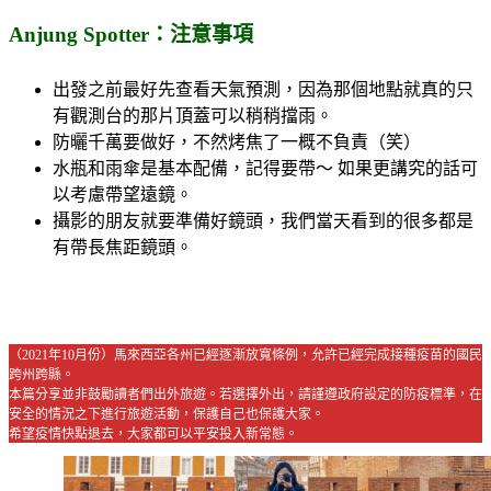
Anjung Spotter：注意事項
出發之前最好先查看天氣預測，因為那個地點就真的只
有觀測台的那片頂蓋可以稍稍擋雨。
防曬千萬要做好，不然烤焦了一概不負責（笑）
水瓶和雨傘是基本配備，記得要帶～ 如果更講究的話可
以考慮帶望遠鏡。
攝影的朋友就要準備好鏡頭，我們當天看到的很多都是
有帶長焦距鏡頭。
（2021年10月份）馬來西亞各州已經逐漸放寬條例，允許已經完成接種疫苗的國民
跨州跨縣。
本篇分享並非鼓勵讀者們出外旅遊。若選擇外出，請謹遵政府設定的防疫標準，在
安全的情況之下進行旅遊活動，保護自己也保護大家。
希望疫情快點退去，大家都可以平安投入新常態。