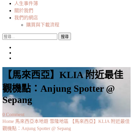
人生事件簿
關於我們
我們的網店
購買與下載流程
搜
尋
關
鍵
字:
【馬來西亞】KLIA 附近最佳
觀機點：Anjung Spotter @
Sepang
on
0 Comment
【馬
Home
馬來西亞本地遊
雪隆地區
【馬來西亞】KLIA 附近最佳
來
觀機點：Anjung Spotter @ Sepang