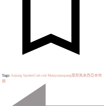
Tags:
Anjung Spotter
Cuti-cuti Malaysia
sepang
雪邦
馬來西亞本地
遊
Post
Navigation