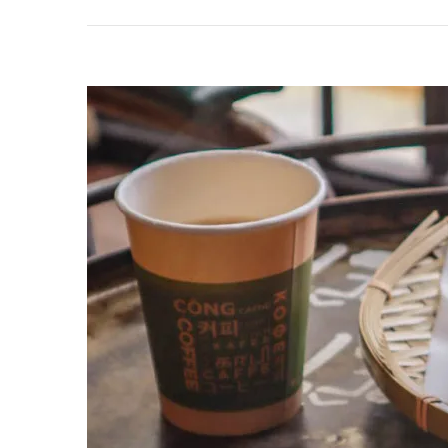
隆】
甲
洞
正
宗
越
南
美
食
隱
藏
版
的
美
味：
越