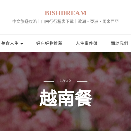
BISHDREAM
中文旅遊攻略｜自由行行程表下載｜歐洲・亞洲・馬來西亞
美食人生
好店好物推薦
人生事件簿
關於我們
TAGS
越南餐