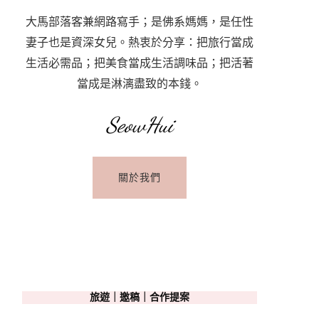
大馬部落客兼網路寫手；是佛系媽媽，是任性
妻子也是資深女兒。熱衷於分享：把旅行當成
生活必需品；把美食當成生活調味品；把活著
當成是淋漓盡致的本錢。
SeowHui
關於我們
旅遊｜邀稿｜合作提案