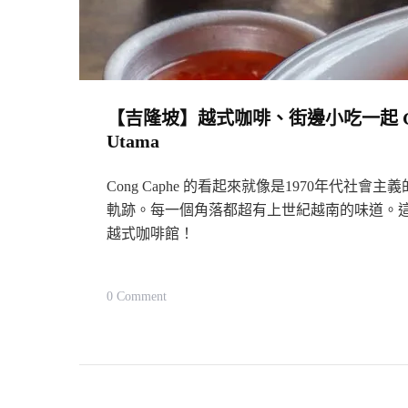
饌
Viet
Nomms,
Kepong
【吉隆坡】越式咖啡、街邊小吃一起 GET：Vietn
Utama
Cong Caphe 的看起來就像是1970年代
軌跡。每一個角落都超有上世紀越南的味道。這也不
越式咖啡館！
On
0 Comment
【吉
隆
坡】
越