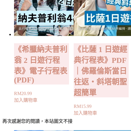
《希臘納夫普利
《比薩 1 日遊經
翁 2 日遊行程
典行程表》PDF
表》電子行程表
｜佛羅倫斯當日
(PDF)
往返・斜塔朝聖
超簡單
RM
20.99
加入購物車
RM
15.99
加入購物車
再次感謝您的閱讀，本站圖文不接