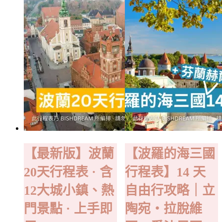
【最新版】波蘭
【波羅的海三國
20天行程表 · 含
行程表】14 天
12大城小鎮、熱
自由行攻略｜立
門景點 · 上手即
陶宛・拉脫維