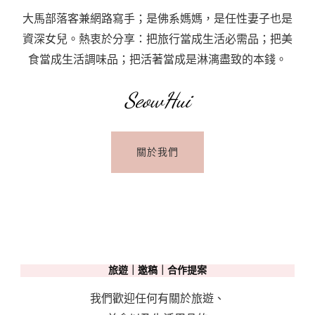
蒂
大馬部落客兼網路寫手；是佛系媽媽，是任性妻子也是
岡
資深女兒。熱衷於分享：把旅行當成生活必需品；把美
博
食當成生活調味品；把活著當成是淋漓盡致的本錢。
物
館/
SeowHui
聖
彼
關於我們
得
廣
場/
聖
彼
得
旅遊｜邀稿｜合作提案
大
教
我們歡迎任何有關於旅遊、