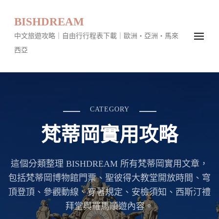
BISHDREAM
中文旅遊攻略｜自由行行程表下載｜歐洲・亞洲・馬來
西亞
CATEGORY
梵蒂岡實用攻略
這個分類整理 BISHDREAM 所有梵蒂岡實用文章，
包括梵蒂岡博物館門票、聖彼得大教堂開放時間、穹
頂登頂、參觀動線、穿著規定、安檢須知、西斯汀禮
拜堂與羅馬順遊內容。