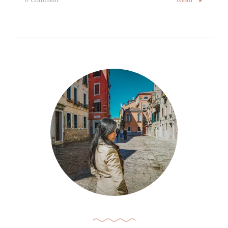
頂
梵
登
蒂
頂、
岡
必
自
看
由
藝
行
術
·
亮
一
點
日
遊
經
典
行
程：
梵