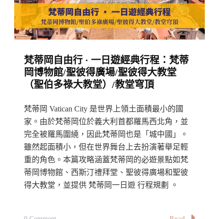
攻
略】
St
Peter’s
梵蒂岡自由行 · 一日遊經典行程：梵蒂
Basilica
岡博物館/聖彼得廣場/聖彼得大教堂
深
（聖伯多祿大教堂）/教堂穹頂
度
介
梵蒂岡 Vatican City 是世界上領土面積最小的國
紹：
家。由於梵蒂岡位於義大利首都羅馬西北角，並
開
完全被羅馬圍繞，因此梵蒂岡也是「城中國」。
雖然起面積小，但在世界舞台上去扮演著舉足輕
放
重的角色。本篇攻略涵蓋梵蒂岡的必遊景點如梵
時
蒂岡博物館、西斯汀禮拜堂、聖彼得廣場和聖彼
間、
得大教堂，並提供 梵蒂岡一日遊 行程規劃 。
門
票、
穹
On
Read
0 Comment