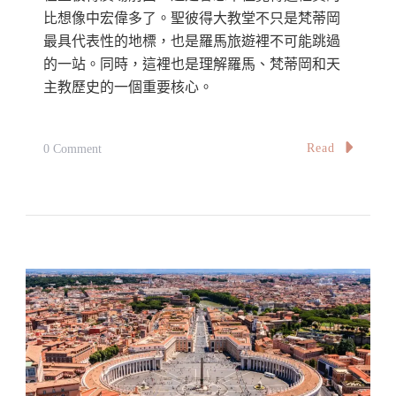
比想像中宏偉多了。聖彼得大教堂不只是梵蒂岡
最具代表性的地標，也是羅馬旅遊裡不可能跳過
的一站。同時，這裡也是理解羅馬、梵蒂岡和天
主教歷史的一個重要核心。
On
Read
0 Comment
【梵
蒂
岡
聖
彼
得
大
教
堂