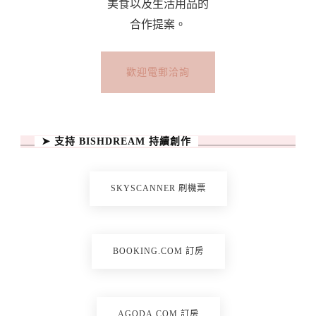
堂
美食以及生活用品的
（聖
合作提案。
伯
多
歡迎電郵洽詢
祿
大
教
➤ 支持 BISHDREAM 持續創作
堂）/
教
堂
SKYSCANNER 刷機票
穹
頂
BOOKING.COM 訂房
AGODA.COM 訂房