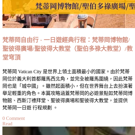
介
紹：
開
放
時
間、
梵蒂岡自由行 · 一日遊經典行程：梵蒂岡博物館/
門
聖彼得廣場/聖彼得大教堂（聖伯多祿大教堂）/教
票、
堂穹頂
穹
頂
梵蒂岡 Vatican City 是世界上領土面積最小的國家。由於梵蒂
登
岡位於義大利首都羅馬西北角，並完全被羅馬圍繞，因此梵蒂
頂、
岡也是「城中國」。雖然起面積小，但在世界舞台上去扮演著
必
舉足輕重的角色。本篇攻略涵蓋梵蒂岡的必遊景點如梵蒂岡博
看
物館、西斯汀禮拜堂、聖彼得廣場和聖彼得大教堂，並提供
藝
梵蒂岡一日遊 行程規劃 。
術
亮
on
0 Comment
Read
點
梵
蒂