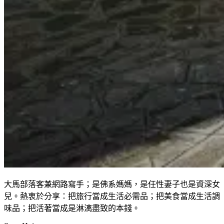
大馬部落客兼網路寫手；是佛系媽媽，是任性妻子也是資深女
兒。熱衷於分享：把旅行當成生活必需品；把美食當成生活調
味品；把活著當成是淋漓盡致的本錢。