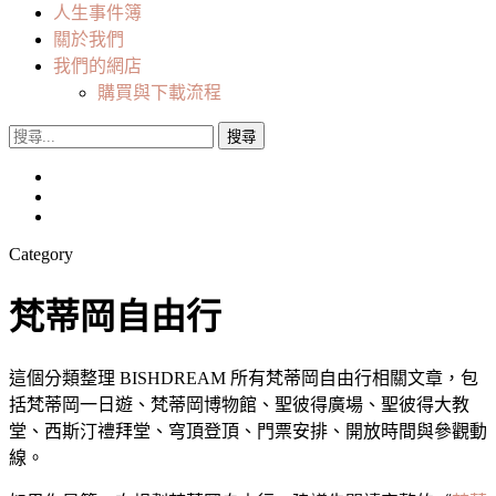
人生事件簿
關於我們
我們的網店
購買與下載流程
搜
尋
關
鍵
字:
Category
梵蒂岡自由行
這個分類整理 BISHDREAM 所有梵蒂岡自由行相關文章，包
括梵蒂岡一日遊、梵蒂岡博物館、聖彼得廣場、聖彼得大教
堂、西斯汀禮拜堂、穹頂登頂、門票安排、開放時間與參觀動
線。