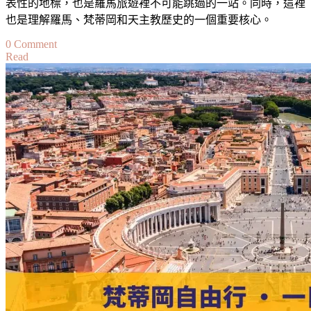
表性的地標，也是羅馬旅遊裡不可能跳過的一站。同時，這裡
也是理解羅馬、梵蒂岡和天主教歷史的一個重要核心。
on
0 Comment
Read
【梵
蒂
岡
聖
彼
得
大
教
堂
攻
略】
St
Peter’s
Basilica
深
度