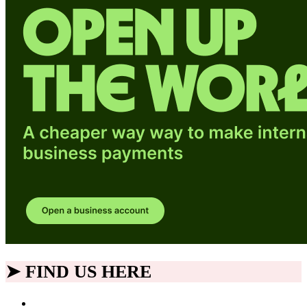
➤ FIND US HERE