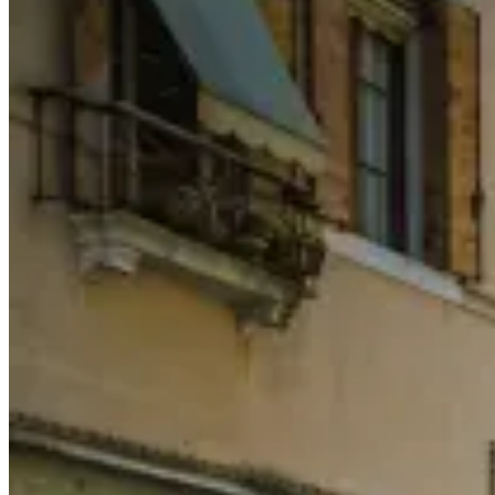
岡
自
由
行
·
一
日
遊
經
典
行
程：
梵
蒂
岡
博
物
館/
聖