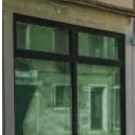
彼
得
廣
場/
聖
彼
得
大
教
堂
（聖
伯
多
祿
大
教
堂）/
教