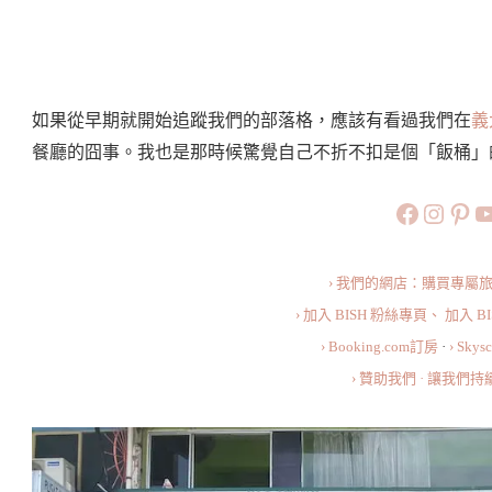
如果從早期就開始追蹤我們的部落格，應該有看過我們在
義
餐廳的囧事。我也是那時候驚覺自己不折不扣是個「飯桶」的
https://
https:
htt
旅行美食小
› 我們的網店：購買專屬
› 加入 BISH 粉絲專頁、
加入 B
› Booking.com訂房
·
› Sky
› 贊助我們 · 讓我們