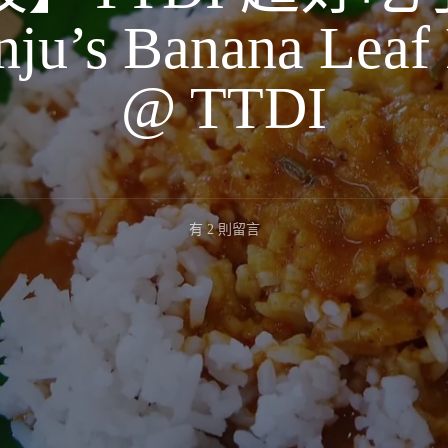
ju’s Banana Leaf 
@ TTDI
在
有 2 則留言
〈【吉
隆
坡】
TTDI
超
好
吃