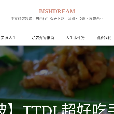
BISHDREAM
中文旅遊攻略｜自由行行程表下載｜歐洲・亞洲・馬來西亞
美食人生
好店好物推薦
人生事件簿
關於我們
】TTDI 超好