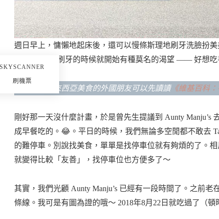
週日早上，慵懶地起床後，還可以慢條斯理地刷牙洗臉扮美美
奶爸 ❤️ 一邊刷牙的時候就開始有種莫名的渴望 —— 好想
SKYSCANNER
刷機票
不太熟悉馬來西亞美食的外國朋友可以先讀讀
《維基百科：
剛好那一天沒什麼計畫，於是曾先生提議到 Aunty Manj
成早餐吃的。😂。平日的時候，我們無論多空閒都不敢去 Taman 
的難停車。別說找美食，單單是找停車位就有夠煩的了。相
就變得比較「友善」，找停車位也方便多了～
其實，我們光顧 Aunty Manju’s 已經有一段時間了
條線。我可是有圖為證的哦～ 2018年8月22日就吃過了（頓