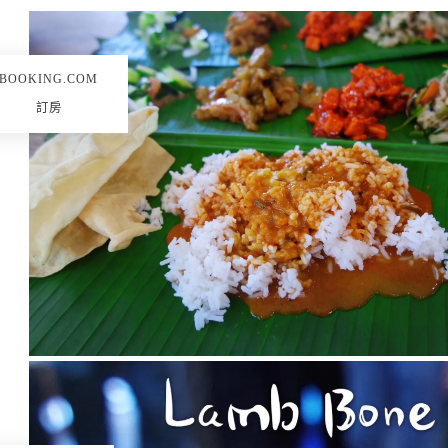
BOOKING.COM
訂房