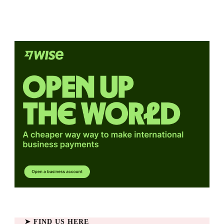
➤ FIND US HERE