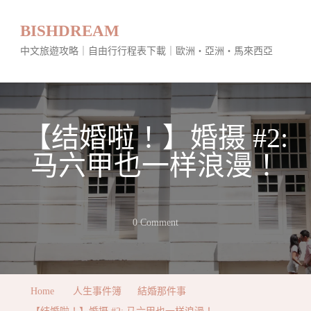
BISHDREAM
中文旅遊攻略｜自由行行程表下載｜歐洲・亞洲・馬來西亞
【结婚啦！】婚摄 #2:
马六甲也一样浪漫！
On
0 Comment
【结
婚
啦！】
Home
人生事件簿
結婚那件事
婚