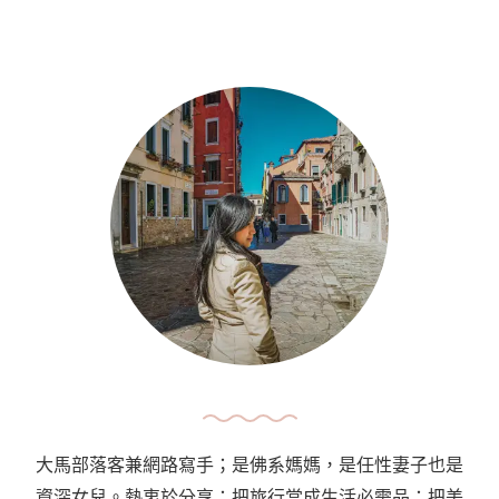
大馬部落客兼網路寫手；是佛系媽媽，是任性妻子也是
資深女兒。熱衷於分享：把旅行當成生活必需品；把美