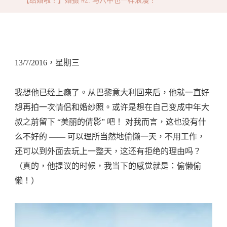
【结婚啦！】婚摄 #2: 马六甲也一样浪漫！
摄
#2:
马
六
13/7/2016，星期三
甲
也
我想他已经上瘾了。从巴黎意大利回来后，他就一直好
一
想再拍一次情侣和婚纱照。或许是想在自己变成中年大
样
叔之前留下 “美丽的倩影” 吧！ 对我而言，这也没有什
浪
么不好的 —— 可以理所当然地偷懒一天，不用工作，
漫！
还可以到外面去玩上一整天，这还有拒绝的理由吗？
（真的，他提议的时候，我当下的感觉就是：偷懒偷
懒！）