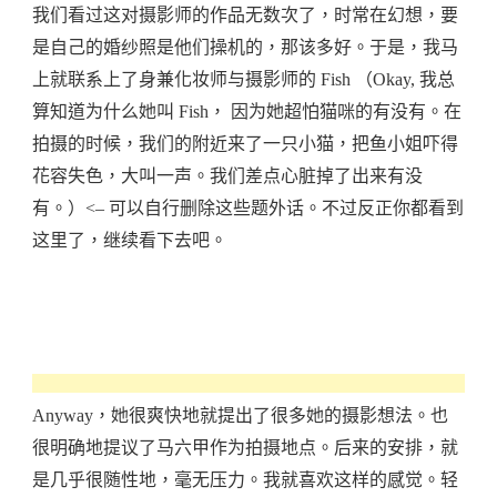
我们看过这对摄影师的作品无数次了，时常在幻想，要
是自己的婚纱照是他们操机的，那该多好。于是，我马
上就联系上了身兼化妆师与摄影师的 Fish （Okay, 我总
算知道为什么她叫 Fish， 因为她超怕猫咪的有没有。在
拍摄的时候，我们的附近来了一只小猫，把鱼小姐吓得
花容失色，大叫一声。我们差点心脏掉了出来有没
有。）<– 可以自行删除这些题外话。不过反正你都看到
这里了，继续看下去吧。
Anyway，她很爽快地就提出了很多她的摄影想法。也
很明确地提议了马六甲作为拍摄地点。后来的安排，就
是几乎很随性地，毫无压力。我就喜欢这样的感觉。轻