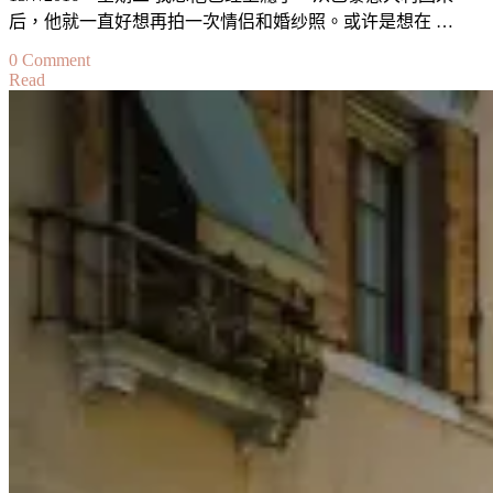
后，他就一直好想再拍一次情侣和婚纱照。或许是想在 …
on
0 Comment
Read
【结
婚
啦！】
婚
摄
#2:
马
六
甲
也
一
样
浪
漫！