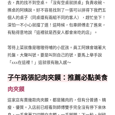
去，真的找不到空桌。「沒有空桌就拼桌」負責收碗、
擦桌的阿姨說。好不容易找到了一張可以拼得下我們五
個人的桌子（同桌還有兩組不同的客人），趕忙坐下！
深怕一不小心就擋了道！這時候，包車師傅走了進來，
有點得意地說「這裡就是西安人都會來吃的店」。
等待上菜就像是嗷嗷待哺的小屁孩。員工阿姨會端著大
托盤，大聲叫號。要是叫到自己的號，要馬上舉手說
「xxx在這裡！」這就很有融入感～
子午路張記肉夾饃：推薦必點美食
肉夾饃
這家店有賣幾款肉夾饃，都是豬肉的，但有分普通、精
瘦、優質。入店前已經看到師傅雙手完全沒有停下來休
息，一手拿著刀切開白吉饃、一手掰開；下一秒，剁碎