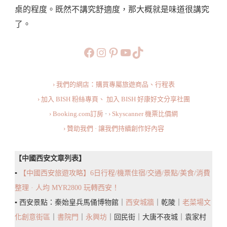
桌的程度。既然不講究舒適度，那大概就是味道很講究
路
了。
～
西
https://www.facebook.com/b
https://www.instagram.co
https://www.pinteres
旅行美食小短片
TikTok
安
人
› 我們的網店：購買專屬旅遊商品、行程表
都
› 加入 BISH 粉絲專頁、
加入 BISH 好康好文分享社團
在
› Booking.com訂房
·
› Skyscanner 機票比價網
吃
› 贊助我們 · 讓我們持續創作好內容
的
正
【中國西安文章列表】
宗
▪️
【中國西安旅遊攻略】6日行程/機票住宿/交通/景點/美食/消費
肉
整理 · 人均 MYR2800 玩轉西安！
夾
▪️ 西安景點：秦始皇兵馬俑博物館｜
西安城牆
｜乾陵｜
老菜場文
饃！
化創意街區
｜
書院門
｜
永興坊
｜回民街｜大唐不夜城｜袁家村