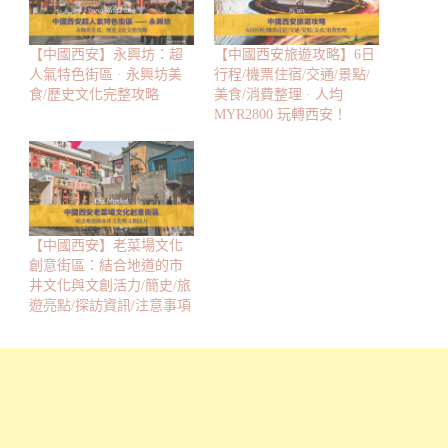
【中國西安】永興坊：超
【中國西安旅遊攻略】6日
人氣特色街區 · 永興坊美
行程/機票住宿/交通/景點/
食/歷史文化完整攻略
美食/消費整理 · 人均
MYR2800 玩轉西安！
【中國西安】老菜場文化
創意街區：結合地道的市
井文化與文創活力/簡史/旅
遊亮點/探訪資訊/注意事項