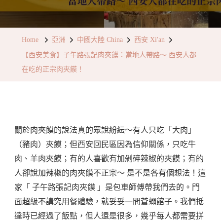
【西
安
美
Home
亞洲
中國大陸 China
西安 Xi'an
食】
【西安美食】子午路張記肉夾饃：當地人帶路～ 西安人都
子
在吃的正宗肉夾饃！
午
路
張
記
關於肉夾饃的說法真的眾說紛紜～有人只吃「大肉」
肉
（豬肉）夾饃；但西安回民區因為信仰關係，只吃牛
夾
肉、羊肉夾饃；有的人喜歡有加剁碎辣椒的夾饃；有的
饃：
人卻說加辣椒的肉夾饃不正宗～ 是不是各有個想法！這
當
家「 子午路張記肉夾饃 」是包車師傅帶我們去的。門
地
面超級不講究用餐體驗，就妥妥一間蒼蠅館子。我們抵
人
達時已經過了飯點，但人還是很多，幾乎每人都需要拼
帶