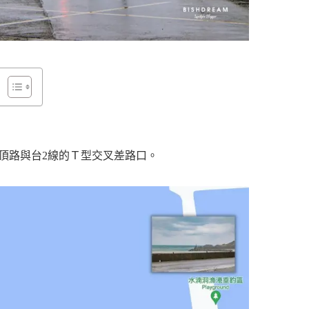
頂路與台2線的Ｔ型交叉差路口。