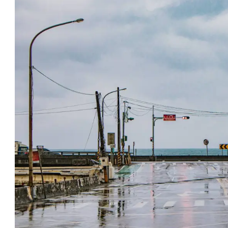
Yinyang
Sea