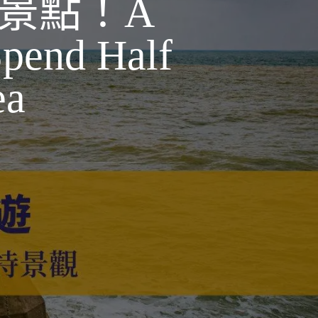
景點！A
pend Half
ea