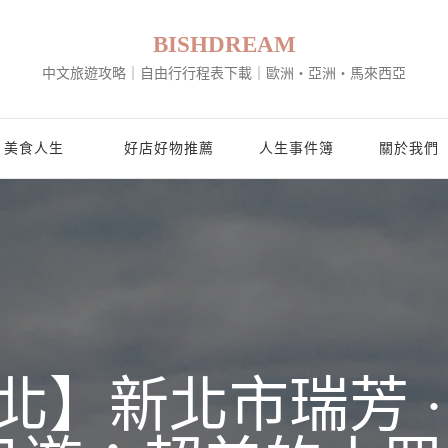
BISHDREAM
中文旅遊攻略｜自由行行程表下載｜歐洲・亞洲・馬來西亞
美食人生
好店好物推薦
人生事件簿
關於我們
北】新北市瑞芳 ·