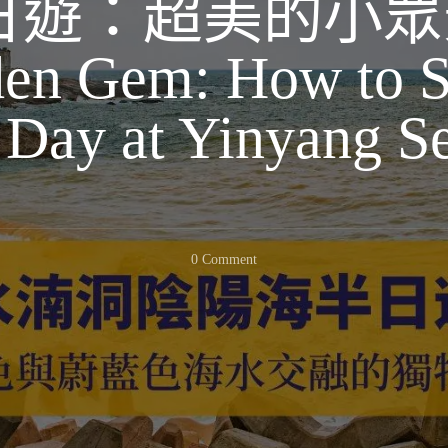
日遊：超美的小眾
den Gem: How to S
 Day at Yinyang S
On
0 Comment
【台
灣
台
北】
新
北