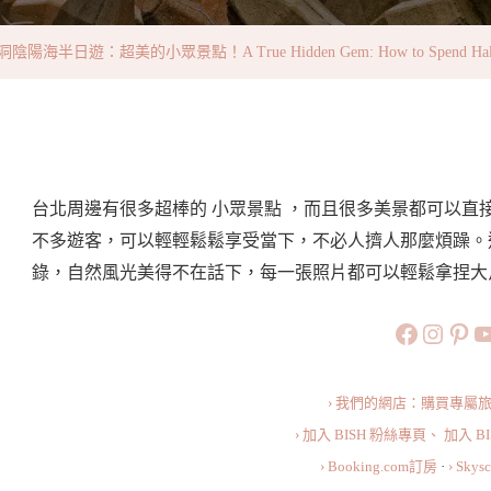
市
瑞
遊：超美的小眾景點！A True Hidden Gem: How to Spend Half a Da
芳
·
水
湳
洞
台北周邊有很多超棒的 小眾景點 ，而且很多美景都可以
陰
不多遊客，可以輕輕鬆鬆享受當下，不必人擠人那麼煩躁。這
陽
錄，自然風光美得不在話下，每一張照片都可以輕鬆拿捏大
海
https://
https:
htt
旅行美食小
半
日
遊：
› 我們的網店：購買專屬
超
› 加入 BISH 粉絲專頁、
加入 B
美
› Booking.com訂房
·
› Sky