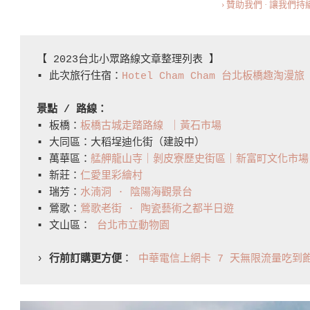
的
› 贊助我們 · 讓我們
小
眾
【 2023台北小眾路線文章整理列表 】

景
▪️ 此次旅行住宿：
Hotel Cham Cham 台北板橋趣淘漫
點！
A
景點 / 路線：
True
▪️ 板橋：
板橋古城走踏路線 ｜黃石市場
Hidden
▪️ 大同區：大稻埕迪化街（建設中）

▪️ 萬華區：
艋舺龍山寺｜剝皮寮歷史街區｜新富町文化市場
Gem:
▪️ 新莊：
仁愛里彩繪村
How
▪️ 瑞芳：
水湳洞 · 陰陽海觀景台
To
▪️ 鶯歌：
鶯歌老街 · 陶瓷藝術之都半日遊
Spend
▪️ 文山區： 
台北市立動物園
Half
› 
行前訂購更方便
： 
中華電信上網卡 7 天無限流量吃到
A
Day
At