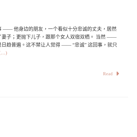
 —— 他身边的朋友，一个看似十分忠诚的丈夫，居然
妻子；更抛下儿子，跟那个女人双宿双栖。 当然 ——
趋普遍。这不禁让人觉得 —— “忠诚” 这回事，就只
…)
Read