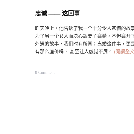
忠诚 —— 这回事
昨天晚上，他告诉了我一个十分令人悲愤的故事
为了另一个女人而决心跟妻子离婚，不但离开了
外遇的故事，我们时有所闻；离婚这件事，更是日
有那么廉价吗？ 甚至让人感觉不屑。
(閱讀全文
On
0 Comment
忠
诚
——
这
回
事