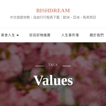
BISHDREAM
中文旅遊攻略｜自由行行程表下載｜歐洲・亞洲・馬來西亞
美食人生
好店好物推薦
人生事件簿
關於我們
TAGS
Values