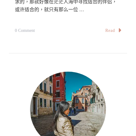
求的，那就好像在茫茫人海中寻找适合的伴侣，
或许适合的，就只有那么一位 …
On
Read
0 Comment
我
的
旅
伴；
我
的
伴
侣
My
Travel
Buddy
Turns