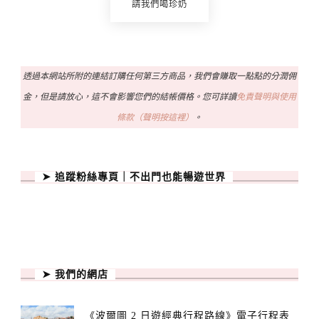
請我們喝珍奶
透過本網站所附的連結訂購任何第三方商品，我們會賺取一點點的分潤佣
金，但是請放心，這不會影響您們的結帳價格。您可詳讀
免責聲明與使用
條款（聲明按這裡）
。
➤ 追蹤粉絲專頁｜不出門也能暢遊世界
➤ 我們的網店
《波爾圖 2 日遊經典行程路線》電子行程表