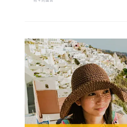
有 4 則留言
〈摩
納
哥
旅
遊
常
見
問
題：
讀
者
問
題
以
及