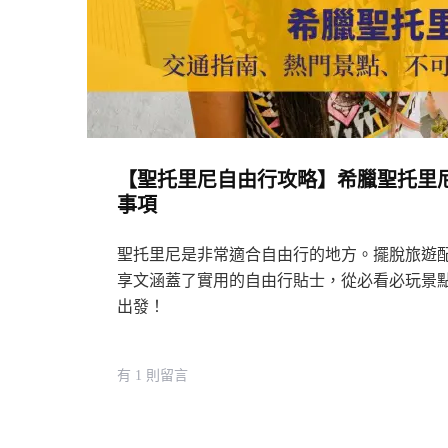
我
們
的
經
驗
分
【聖托里尼自由行攻略】希臘聖托里尼：
享
事項
·
關
聖托里尼是非常適合自由行的地方。擺脫旅遊
於
享文涵蓋了實用的自由行貼士，從必看必玩景
出發！
到
摩
納
在
有 1 則留言
哥
〈【聖
去
托