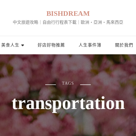
BISHDREAM
中文旅遊攻略｜自由行行程表下載｜歐洲・亞洲・馬來西亞
美食人生
好店好物推薦
人生事件簿
關於我們
TAGS
transportation