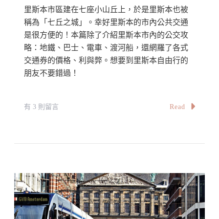
中
里斯本市區建在七座小山丘上，於是里斯本也被
稱為「七丘之城」。幸好里斯本的市內公共交通
是很方便的！本篇除了介紹里斯本市內的公交攻
略：地鐵、巴士、電車、渡河船，還網羅了各式
交通券的價格、利與弊。想要到里斯本自由行的
朋友不要錯過！
在
Read
有 3 則留言
〈里
斯
本
市
內
公
共