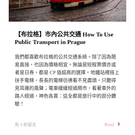
巴
士、
電
車、
【布拉格】市內公共交通 How To Use
交
Public Transport in Prague
通
卡
我們都喜歡布拉格的公共交通系統。除了因為簡
Etc
易直接，也因為價格相宜。無論是短程票價亦或
一
者是日券，都是 CP 值超高的選擇。地鐵站裡搭上
切
扶手電梯，長長的電梯彷彿看不見盡頭，只聽得
關
見耳邊的風聲；電車緩緩經過鬧市，看著車外的
路人經過，神色各異：這全都是旅行中的部分體
於
驗！
希
臘
公
在
Read
有 4 則留言
交
〈【布