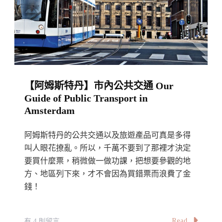
交
通：
交
通
種
類、
【阿姆斯特丹】市內公共交通 Our
票
Guide of Public Transport in
價、
Amsterdam
日
券
阿姆斯特丹的公共交通以及旅遊產品可真是多得
以
叫人眼花撩亂。所以，千萬不要到了那裡才決定
及
要買什麼票，稍微做一做功課，把想要參觀的地
方、地區列下來，才不會因為買錯票而浪費了金
里
錢！
斯
本
卡
在
Read
有 4 則留言