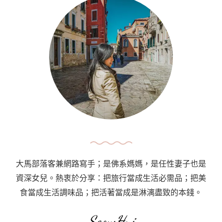
攻
略
｜
MVV
票
價
／
Zone
M
／
機
大馬部落客兼網路寫手；是佛系媽媽，是任性妻子也是
場
資深女兒。熱衷於分享：把旅行當成生活必需品；把美
到
食當成生活調味品；把活著當成是淋漓盡致的本錢。
市
區
SeowHui