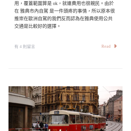
用，覆蓋範圍算是 ok，就連費用也很親民。由於
在 雅典市內自駕 是一件頭疼的事情，所以原本很
推崇在歐洲自駕的我們反而認為在雅典使用公共
交通是比較好的選擇。
在
Read
有 4 則留言
〈雅
典
交
通
：
雅
典
地
鐵、