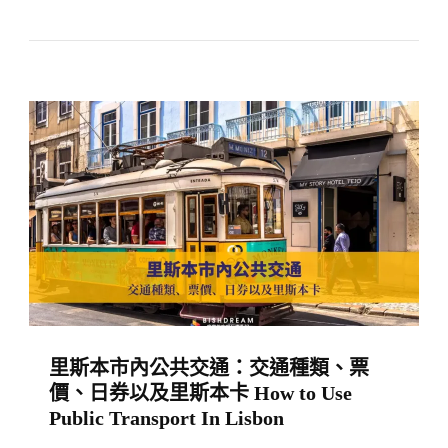
的
拉
資
格】
訊
市
How
內
To
公
Use
共
Public
交
Transport
通
In
How
Athens〉
To
中
Use
Public
里斯本市內公共交通：交通種類、票
Transport
價、日券以及里斯本卡 How to Use
In
Public Transport In Lisbon
Prague〉