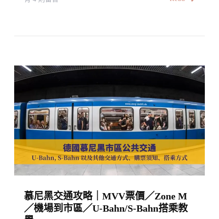
How
〈【阿
To
姆
Use
斯
Public
特
Transport
丹】
In
市
Lisbon〉
內
中
公
共
交
通
Our
Guide
慕尼黑交通攻略｜MVV票價／Zone M
Of
／機場到市區／U-Bahn/S-Bahn搭乘教
Public