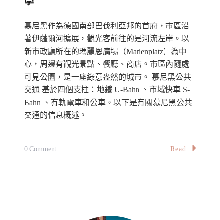
學
Transport
In
慕尼黑作為德國南部巴伐利亞邦的首府，市區沿
Amsterdam〉
著伊薩爾河擴展，觀光客前往的是河流左岸。以
中
新市政廳所在的瑪麗恩廣場（Marienplatz）為中
心，周邊有觀光景點、餐廳、商店。市區內隨處
可見公園，是一座綠意盎然的城市。 慕尼黑公共
交通 基於四個支柱：地鐵 U-Bahn 、市域快車 S-
Bahn 、有軌電車和公車。以下是有關慕尼黑公共
交通的信息概述。
On
Read
0 Comment
慕
尼
黑
交
通