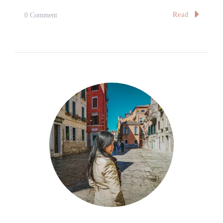
On
Read
0 Comment
行
前
準
備：
行
李
Before
Our
Departure:
Luggage