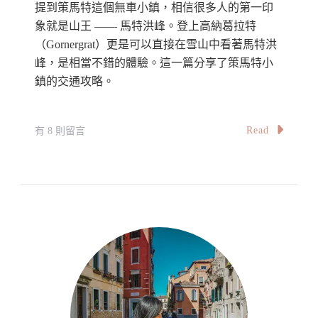
提到策馬特這個無車小鎮，相信很多人的第一印
象就是山王 —— 馬特洪峰。登上高納葛拉特
（Gornergrat）更是可以直接在雪山中看著馬特洪
峰，是相當不錯的體驗。這一篇分享了策馬特小
鎮的交通攻略。
在
Read
有 8 則留言
〈【瑞
士】
策
馬
特
交
通
攻
略