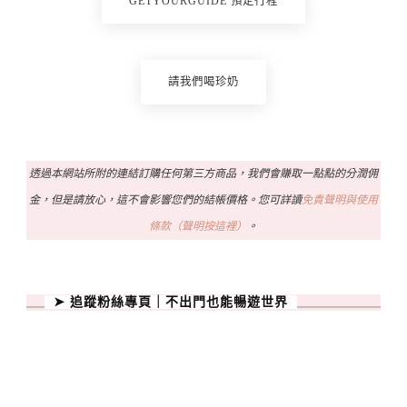
GETYOURGUIDE 預定行程
請我們喝珍奶
透過本網站所附的連結訂購任何第三方商品，我們會賺取一點點的分潤佣
金，但是請放心，這不會影響您們的結帳價格。您可詳讀
免責聲明與使用
條款（聲明按這裡）
。
➤ 追蹤粉絲專頁｜不出門也能暢遊世界