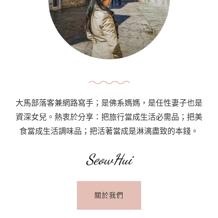
｜
策
馬
特
火
車
、
大馬部落客兼網路寫手；是佛系媽媽，是任性妻子也是
高
資深女兒。熱衷於分享：把旅行當成生活必需品；把美
納
食當成生活調味品；把活著當成是淋漓盡致的本錢。
葛
拉
SeowHui
特
鐵
關於我們
路
（馬