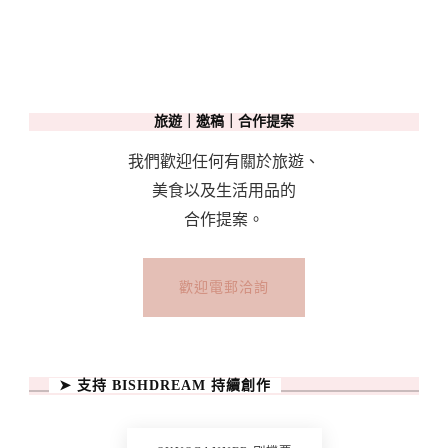
特
洪
峰
鐵
旅遊｜邀稿｜合作提案
路）
How
我們歡迎任何有關於旅遊、
To
美食以及生活用品的
Use
合作提案。
Matterhorn
Gotthard
歡迎電郵洽詢
Bahn
&
Gornergrat
➤ 支持 BISHDREAM 持續創作
Bahn〉
中