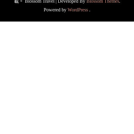
載。
Blossom Travel | Developed By
Blossom Themes
.
Powered by
WordPress
.