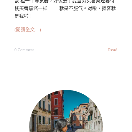
欧 租一个导览器，好像去了麦当劳买薯条还要付
钱买番茄酱一样 —— 就是不服气。对啦，抠客就
是我啦！
(閱讀全文…)
On
Read
0 Comment
【旅
行
小
帮
手】
Rick
Steves
Audio
Europe™