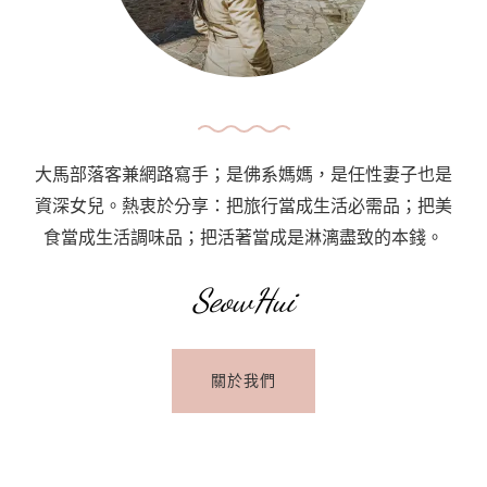
如
何
前
往
聖
托
大馬部落客兼網路寫手；是佛系媽媽，是任性妻子也是
里
資深女兒。熱衷於分享：把旅行當成生活必需品；把美
尼：
食當成生活調味品；把活著當成是淋漓盡致的本錢。
雅
典
SeowHui
飛
機
關於我們
／
渡
輪
交