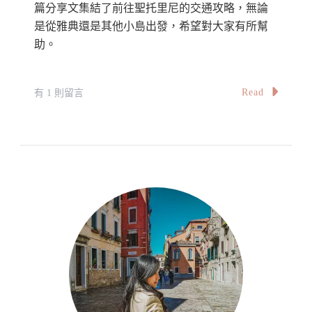
篇分享文集結了前往聖托里尼的交通攻略，無論
是從雅典還是其他小島出發，希望對大家有所幫
助。
在
Read
有 1 則留言
〈【希
臘
聖
托
里
尼
交
通
攻
略】