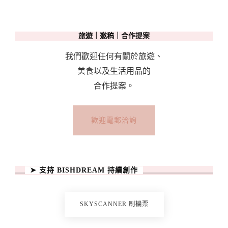
通
攻
旅遊｜邀稿｜合作提案
略
＋
我們歡迎任何有關於旅遊、
機
美食以及生活用品的
場
合作提案。
港
口
歡迎電郵洽詢
到
住
宿〉
➤ 支持 BISHDREAM 持續創作
中
SKYSCANNER 刷機票