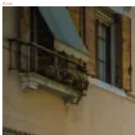
Read
【法
國-
義
大
利】
準
備
就
緒：
預
購
入
門
票