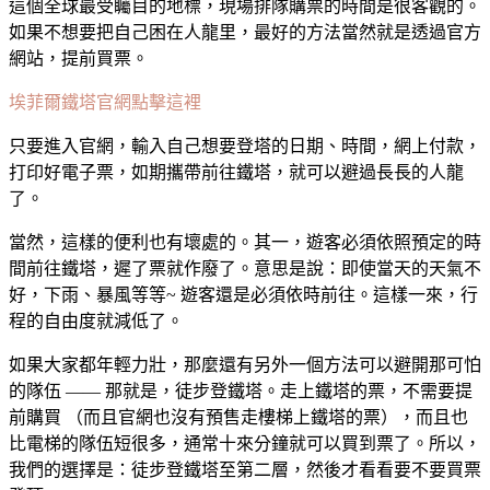
這個全球最受矚目的地標，現場排隊購票的時間是很客觀的。
如果不想要把自己困在人龍里，最好的方法當然就是透過官方
網站，提前買票。
埃菲爾鐵塔官網點擊這裡
只要進入官網，輸入自己想要登塔的日期、時間，網上付款，
打印好電子票，如期攜帶前往鐵塔，就可以避過長長的人龍
了。
當然，這樣的便利也有壞處的。其一，遊客必須依照預定的時
間前往鐵塔，遲了票就作廢了。意思是說：即使當天的天氣不
好，下雨、暴風等等~ 遊客還是必須依時前往。這樣一來，行
程的自由度就減低了。
如果大家都年輕力壯，那麼還有另外一個方法可以避開那可怕
的隊伍 —— 那就是，徒步登鐵塔。走上鐵塔的票，不需要提
前購買 （而且官網也沒有預售走樓梯上鐵塔的票），而且也
比電梯的隊伍短很多，通常十來分鐘就可以買到票了。所以，
我們的選擇是：徒步登鐵塔至第二層，然後才看看要不要買票