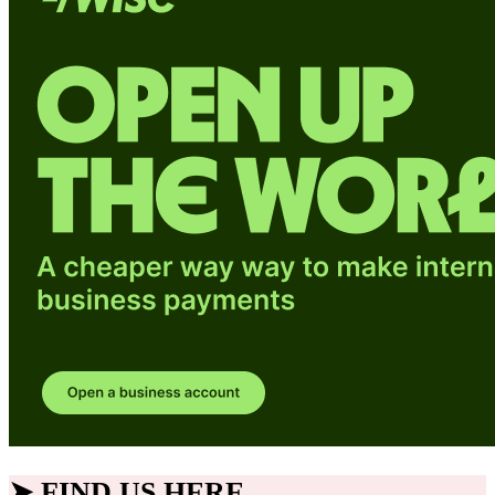
➤ FIND US HERE