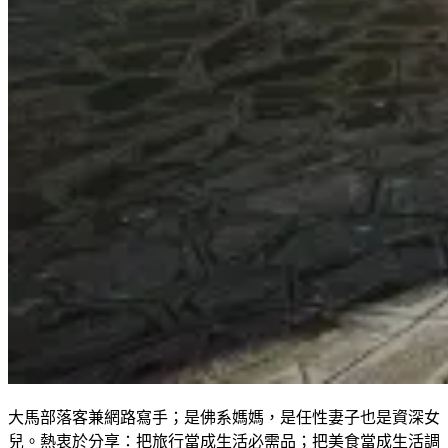
大馬部落客兼網路寫手；是佛系媽媽，是任性妻子也是資深女
兒。熱衷於分享：把旅行當成生活必需品；把美食當成生活調