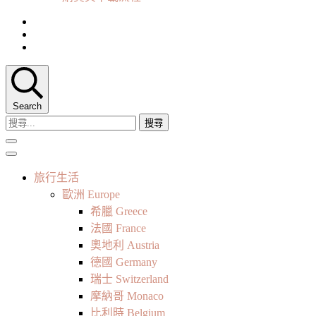
Search
搜
尋
關
鍵
旅行生活
字:
歐洲 Europe
希臘 Greece
法國 France
奧地利 Austria
德國 Germany
瑞士 Switzerland
摩納哥 Monaco
比利時 Belgium