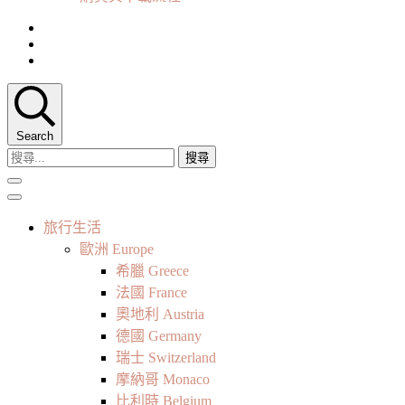
Search
搜
尋
關
鍵
旅行生活
字:
歐洲 Europe
希臘 Greece
法國 France
奧地利 Austria
德國 Germany
瑞士 Switzerland
摩納哥 Monaco
比利時 Belgium